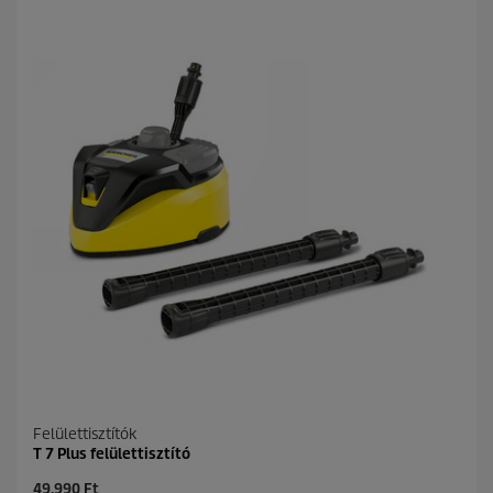
Felülettisztítók
T 7 Plus felülettisztító
C
49.990 Ft