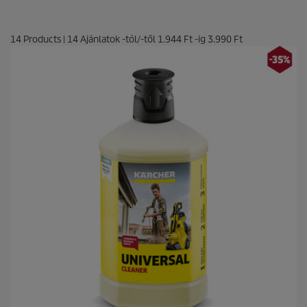
é
s
14
Products
|
14
Ajánlatok -tól/-től
1.944 Ft
-ig
3.990 Ft