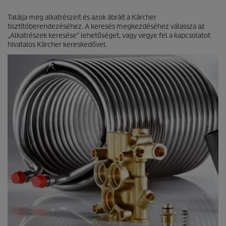
a
g
Találja meg alkatrészeit és azok ábráit a Kärcher
b
tisztítóberendezéséhez. A keresés megkezdéséhez válassza az
ó
„Alkatrészek keresése” lehetőséget, vagy vegye fel a kapcsolatot
l
hivatalos Kärcher kereskedővel.
.