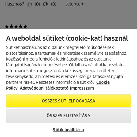
A weboldal sütiket (cookie-kat) használ
Sütiket használunk az oldalunk megfelelő működésének
biztosításához, a tartalmak és hirdetések személyre szabásához,
közösségi média funkciók felkínálásához és az oldalunk
látogatottságának elemzéséhez. Oldalhasználattal kapcsolatos
információkat is megosztunk a közösségi média területén
AKCIÓS TERMÉKEK
tevékenykedő, a hirdetési és elemzési szolgáltatásokat nyújtó
partnereinkkel. Részletes információ a sütikről
Fedezd fel folyamatosan frissülő
Cookie
akciós kínálatunkat, és találd meg
Policy
.
Adatvédelmi tájékoztató
Impresszum
a legjobb ajánlatokat.
ÖSSZES SÜTI ELFOGADÁSA
AKCIÓK MEGTEKINTÉSE
ÖSSZES ELUTASÍTÁSA
Sütik beállítása