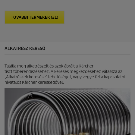
u
h
c
e
t
t
p
TOVÁBBI TERMÉKEK (21)
ő
r
5
i
c
c
s
e
i
l
ALKATRÉSZ KERESŐ
l
a
g
Találja meg alkatrészeit és azok ábráit a Kärcher
b
tisztítóberendezéséhez. A keresés megkezdéséhez válassza az
ó
„Alkatrészek keresése” lehetőséget, vagy vegye fel a kapcsolatot
l
hivatalos Kärcher kereskedővel.
.
3
é
r
t
é
k
e
l
é