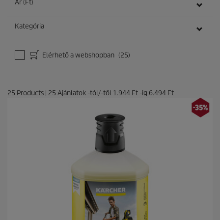
Ár (Ft)
Kategória
Elérhető a webshopban
(25)
25
Products
|
25
Ajánlatok -tól/-től
1.944 Ft
-ig
6.494 Ft