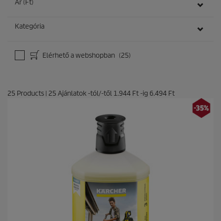
Ár (Ft)
Kategória
Elérhető a webshopban
(25)
25
Products
|
25
Ajánlatok -tól/-től
1.944 Ft
-ig
6.494 Ft