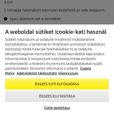
A weboldal sütiket (cookie-kat) használ
Sütiket használunk az oldalunk megfelelő működésének
biztosításához, a tartalmak és hirdetések személyre szabásához,
közösségi média funkciók felkínálásához és az oldalunk
látogatottságának elemzéséhez. Oldalhasználattal kapcsolatos
információkat is megosztunk a közösségi média területén
AKCIÓS TERMÉKEK
tevékenykedő, a hirdetési és elemzési szolgáltatásokat nyújtó
partnereinkkel. Részletes információ a sütikről
Fedezd fel folyamatosan frissülő
Cookie
akciós kínálatunkat, és találd meg
Policy
.
Adatvédelmi tájékoztató
Impresszum
a legjobb ajánlatokat.
ÖSSZES SÜTI ELFOGADÁSA
AKCIÓK MEGTEKINTÉSE
ÖSSZES ELUTASÍTÁSA
Sütik beállítása