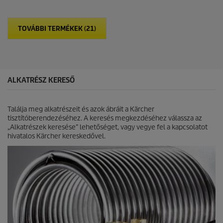
u
h
c
e
t
t
p
TOVÁBBI TERMÉKEK (21)
ő
r
5
i
c
c
s
e
i
l
ALKATRÉSZ KERESŐ
l
a
g
Találja meg alkatrészeit és azok ábráit a Kärcher
b
tisztítóberendezéséhez. A keresés megkezdéséhez válassza az
ó
„Alkatrészek keresése” lehetőséget, vagy vegye fel a kapcsolatot
l
hivatalos Kärcher kereskedővel.
.
3
é
r
t
é
k
e
l
é