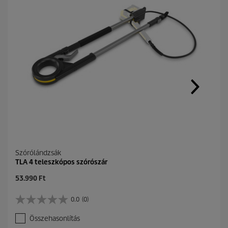
Szórólándzsák
TLA 4 teleszkópos szórószár
C
53.990 Ft
u
r
0.0
(0)
0
r
.
e
Összehasonlítás
0
n