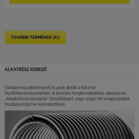
e
r
r
l
i
o
é
c
d
r
e
u
h
c
e
t
t
p
TOVÁBBI TERMÉKEK (21)
ő
r
5
i
c
c
s
e
i
l
ALKATRÉSZ KERESŐ
l
a
g
Találja meg alkatrészeit és azok ábráit a Kärcher
b
tisztítóberendezéséhez. A keresés megkezdéséhez válassza az
ó
„Alkatrészek keresése” lehetőséget, vagy vegye fel a kapcsolatot
l
hivatalos Kärcher kereskedővel.
.
3
é
r
t
é