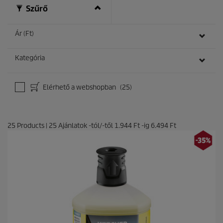
ó
Szűrő
l
.
Ár (Ft)
Kategória
Elérhető a webshopban
(25)
25
Products
|
25
Ajánlatok -tól/-től
1.944 Ft
-ig
6.494 Ft