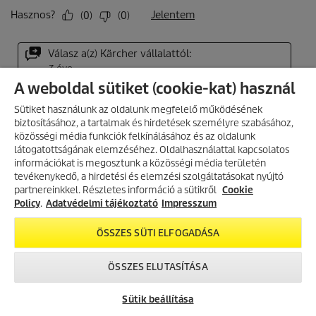
A weboldal sütiket (cookie-kat) használ
Sütiket használunk az oldalunk megfelelő működésének
biztosításához, a tartalmak és hirdetések személyre szabásához,
közösségi média funkciók felkínálásához és az oldalunk
látogatottságának elemzéséhez. Oldalhasználattal kapcsolatos
információkat is megosztunk a közösségi média területén
AKCIÓS TERMÉKEK
tevékenykedő, a hirdetési és elemzési szolgáltatásokat nyújtó
partnereinkkel. Részletes információ a sütikről
Fedezd fel folyamatosan frissülő
Cookie
akciós kínálatunkat, és találd meg
Policy
.
Adatvédelmi tájékoztató
Impresszum
a legjobb ajánlatokat.
ÖSSZES SÜTI ELFOGADÁSA
AKCIÓK MEGTEKINTÉSE
Created with AI (artificial intelligence)
ÖSSZES ELUTASÍTÁSA
Sütik beállítása
KÄRCHER WEBSHOP