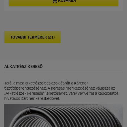
KOSÁRBA
p
p
e
r
r
l
i
o
é
c
d
r
e
u
h
c
e
t
t
p
TOVÁBBI TERMÉKEK (21)
ő
r
5
i
c
c
s
e
i
l
ALKATRÉSZ KERESŐ
l
a
g
Találja meg alkatrészeit és azok ábráit a Kärcher
b
tisztítóberendezéséhez. A keresés megkezdéséhez válassza az
ó
„Alkatrészek keresése” lehetőséget, vagy vegye fel a kapcsolatot
l
hivatalos Kärcher kereskedővel.
.
3
é
r
t
é