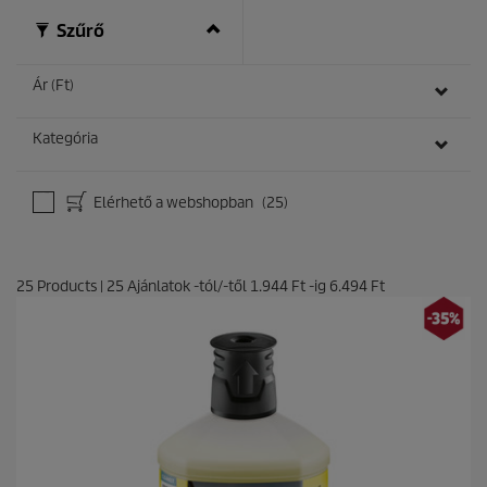
ó
Szűrő
l
.
Ár (Ft)
Kategória
Elérhető a webshopban
(25)
25
Products
|
25
Ajánlatok -tól/-től
1.944 Ft
-ig
6.494 Ft