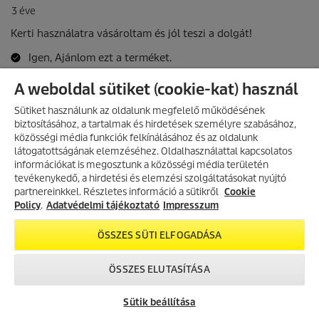
A weboldal sütiket (cookie-kat) használ
Sütiket használunk az oldalunk megfelelő működésének
biztosításához, a tartalmak és hirdetések személyre szabásához,
közösségi média funkciók felkínálásához és az oldalunk
látogatottságának elemzéséhez. Oldalhasználattal kapcsolatos
információkat is megosztunk a közösségi média területén
AKCIÓS TERMÉKEK
tevékenykedő, a hirdetési és elemzési szolgáltatásokat nyújtó
partnereinkkel. Részletes információ a sütikről
Fedezd fel folyamatosan frissülő
Cookie
akciós kínálatunkat, és találd meg
Policy
.
Adatvédelmi tájékoztató
Impresszum
a legjobb ajánlatokat.
ÖSSZES SÜTI ELFOGADÁSA
AKCIÓK MEGTEKINTÉSE
ÖSSZES ELUTASÍTÁSA
Sütik beállítása