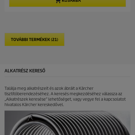
KOSÁRBA
p
p
e
r
r
l
i
o
é
c
d
r
e
u
h
c
e
t
t
p
TOVÁBBI TERMÉKEK (21)
ő
r
5
i
c
c
s
e
i
l
ALKATRÉSZ KERESŐ
l
a
g
Találja meg alkatrészeit és azok ábráit a Kärcher
b
tisztítóberendezéséhez. A keresés megkezdéséhez válassza az
ó
„Alkatrészek keresése” lehetőséget, vagy vegye fel a kapcsolatot
l
hivatalos Kärcher kereskedővel.
.
3
é
r
t
é