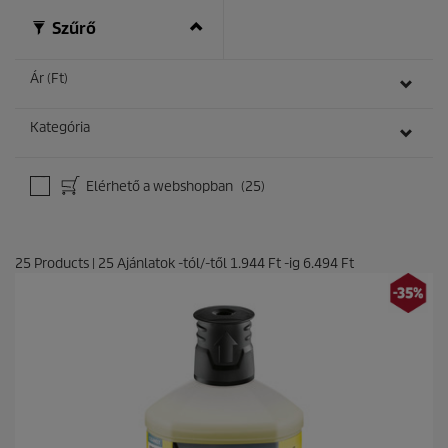
ó
Szűrő
l
.
Ár (Ft)
Kategória
Elérhető a webshopban
(25)
25
Products
|
25
Ajánlatok -tól/-től
1.944 Ft
-ig
6.494 Ft