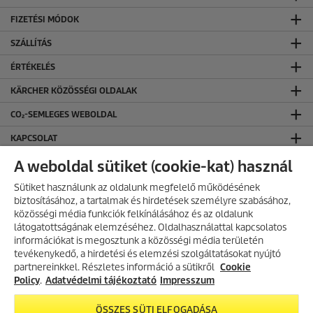
FIZETÉSI MÓDOK
SZÁLLÍTÁS
ÉRTÉKELÉS
KÄRCHER KÖZÖSSÉGI OLDALAK
CO₂-SEMLEGES WEBOLDAL
KAPCSOLAT
KAPCSOLAT
A weboldal sütiket (cookie-kat) használ
ÁLTALÁNOS INFORMÁCIÓK
Sütiket használunk az oldalunk megfelelő működésének
biztosításához, a tartalmak és hirdetések személyre szabásához,
ÁSZF ÉS ADATVÉDELEM
közösségi média funkciók felkínálásához és az oldalunk
látogatottságának elemzéséhez. Oldalhasználattal kapcsolatos
Általános Szerződési Feltételek
információkat is megosztunk a közösségi média területén
Adatvédelmi Tájékoztató
AKCIÓS TERMÉKEK
tevékenykedő, a hirdetési és elemzési szolgáltatásokat nyújtó
partnereinkkel. Részletes információ a sütikről
Fedezd fel folyamatosan frissülő
Cookie
akciós kínálatunkat, és találd meg
Policy
.
Adatvédelmi tájékoztató
Impresszum
a legjobb ajánlatokat.
ÖSSZES SÜTI ELFOGADÁSA
Áraink az áfát tartalmazzák.