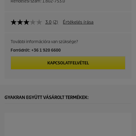
Rendelési szám:
1.602-753.0
3.0
(2)
Értékelés írása
További információra van szüksége?
Forródrót: +36 1 920 6600
KAPCSOLATFELVÉTEL
GYAKRAN EGYÜTT VÁSÁROLT TERMÉKEK: