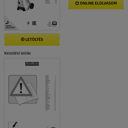
ONLINE ELOLVASOM
LETÖLTÉS
Kezelési leírás