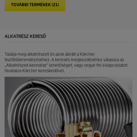
t
p
TOVÁBBI TERMÉKEK (21)
ő
r
5
i
c
c
s
e
i
l
ALKATRÉSZ KERESŐ
l
a
g
Találja meg alkatrészeit és azok ábráit a Kärcher
b
tisztítóberendezéséhez. A keresés megkezdéséhez válassza az
ó
„Alkatrészek keresése” lehetőséget, vagy vegye fel a kapcsolatot
l
hivatalos Kärcher kereskedővel.
.
3
é
r
t
é
k
e
l
é
s