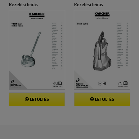
Kezelési leírás
Kezelési leírás
a
g
b
ó
l
.
LETÖLTÉS
LETÖLTÉS