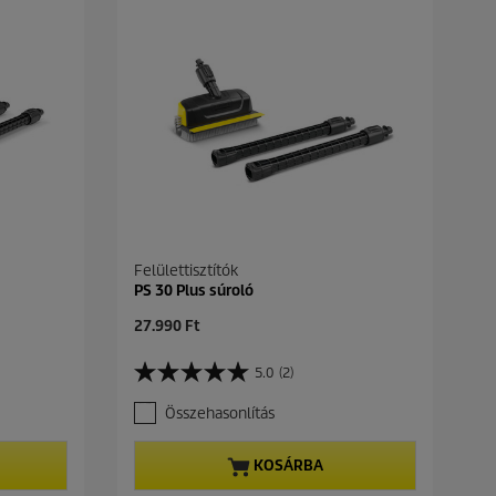
Felülettisztítók
PS 30 Plus súroló
C
27.990 Ft
u
r
5.0
(2)
5
r
.
e
Összehasonlítás
0
n
a
t
z
p
KOSÁRBA
e
r