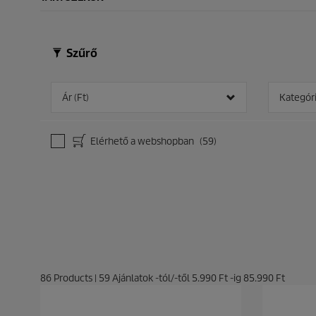
Szűrő
Ár (Ft)
Kategór
Elérhető a webshopban
(59)
86
Products
|
59
Ajánlatok -tól/-től
5.990 Ft
-ig
85.990 Ft