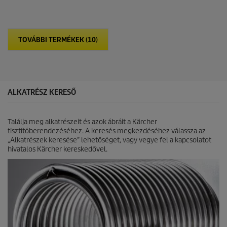
c
d
r
e
u
h
c
e
t
t
p
TOVÁBBI TERMÉKEK (10)
ő
r
5
i
c
c
s
e
i
l
ALKATRÉSZ KERESŐ
l
a
g
Találja meg alkatrészeit és azok ábráit a Kärcher
b
tisztítóberendezéséhez. A keresés megkezdéséhez válassza az
ó
„Alkatrészek keresése” lehetőséget, vagy vegye fel a kapcsolatot
l
hivatalos Kärcher kereskedővel.
.