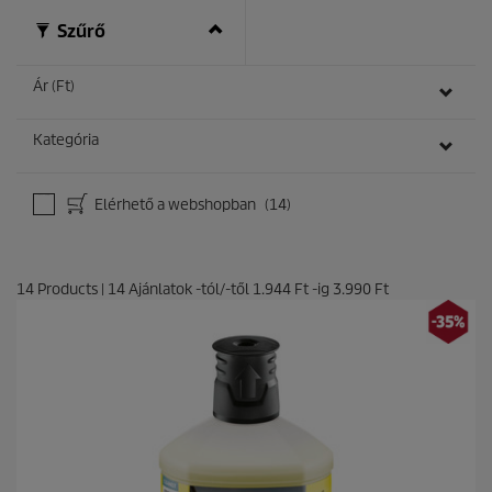
ó
Szűrő
l
.
2
Ár (Ft)
é
r
t
Kategória
é
k
e
Elérhető a webshopban
(14)
l
é
s
14
Products
|
14
Ajánlatok -tól/-től
1.944 Ft
-ig
3.990 Ft