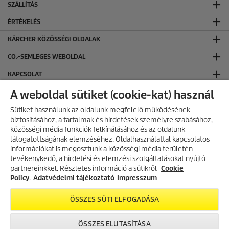
SZÁLLÍTÁS
ÉRTÉKELÉS
KÄRCHER KÖZÖSSÉGI OLDALAK
CO₂-SEMLEGES WEBOLDAL
KAPCSOLAT
KAPCSOLAT
A weboldal sütiket (cookie-kat) használ
ÁLTALÁNOS INFORMÁCIÓK
Sütiket használunk az oldalunk megfelelő működésének
biztosításához, a tartalmak és hirdetések személyre szabásához,
ÁSZF ÉS ADATVÉDELEM
közösségi média funkciók felkínálásához és az oldalunk
látogatottságának elemzéséhez. Oldalhasználattal kapcsolatos
Általános Szerződési Feltételek
információkat is megosztunk a közösségi média területén
Adatvédelmi Tájékoztató
AKCIÓS TERMÉKEK
tevékenykedő, a hirdetési és elemzési szolgáltatásokat nyújtó
partnereinkkel. Részletes információ a sütikről
Fedezd fel folyamatosan frissülő
Cookie
akciós kínálatunkat, és találd meg
Policy
.
Adatvédelmi tájékoztató
Impresszum
a legjobb ajánlatokat.
ÖSSZES SÜTI ELFOGADÁSA
Áraink az áfát tartalmazzák.
AKCIÓK MEGTEKINTÉSE
Ingyenes kiszállítás 35.000 Ft rendelési összeg felett.
ÖSSZES ELUTASÍTÁSA