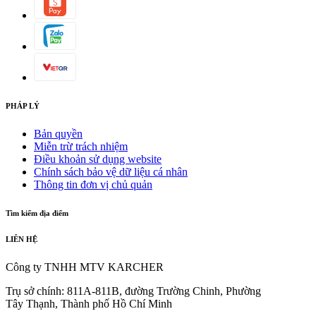
PHÁP LÝ
Bản quyền
Miễn trừ trách nhiệm
Tải xuống PDF
Điều khoản sử dụng website
Chính sách bảo vệ dữ liệu cá nhân
Ngăn phụ kiện
Thông tin đơn vị chủ quản
Kết nối vít (M 18 × 1.5) để lưu trữ Surface Cleaner trực tiếp
Tìm kiếm địa điểm
trên máy. Ngăn chứa đầu phun 3 chế độ và đầu phun xoáy.
Đai cao su để gắn ống HP.
LIÊN HỆ
Công ty TNHH MTV KARCHER
Trụ sở chính: 811A-811B, đường Trường Chinh, Phường
Tây Thạnh, Thành phố Hồ Chí Minh