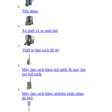
Tiêu dùng
Xe quét và xe quét hút
Thiết bị làm sạch đô thị
Máy làm sạch bằng hơi nước & máy hút
bụi hơi nước
Máy làm sạch bằng phương pháp phun
đá khô