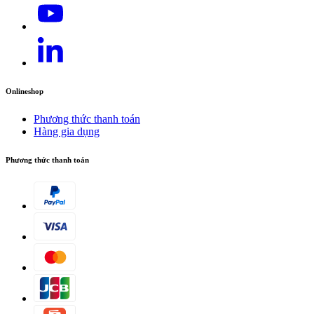
Onlineshop
Phương thức thanh toán
Hàng gia dụng
Tải xuống PDF
Phương thức thanh toán
Hướng dẫn sử dụng
Chất lượng
Giảm áp tự động để bảo vệ các bộ phận của máy, đồng thời
kéo dài tuổi thọ. Đầu xi-lanh với vật liệu đồng thau chất
lượng cao Bộ lọc nước lớn, tốt giúp bảo vệ đầu bơm khỏi tạp
chất lẫn trong nước