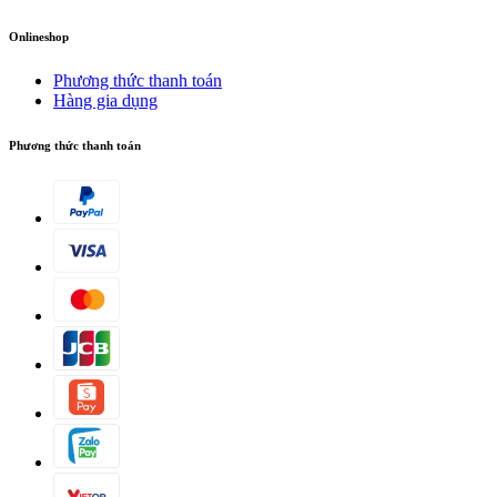
Onlineshop
Phương thức thanh toán
Hàng gia dụng
Phương thức thanh toán
Dây nhựa
Rất mạnh mẽ.
Vòi vườn chất lượng
Thân thiện với môi trường và không gây hại cho sức khỏe.
Vòi vườn chất lượng
Thân thiện với môi trường và không gây hại cho sức khỏe.
Ghim tích hợp trong vòng đai