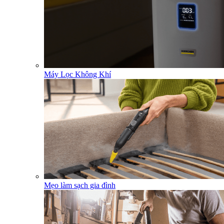
Máy Lọc Không Khí
Mẹo làm sạch gia đình