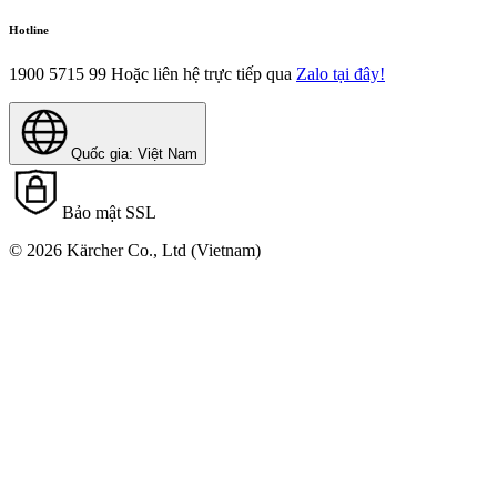
Đèn báo lập trình và trạng thái pin
Hotline
Tưới trực tiếp dọc theo cây.
1900 5715 99
Hoặc liên hệ trực tiếp qua
Zalo tại đây!
chống mùa đông
Ống có thể để bên ngoài vào mùa đông.
Quốc gia: Việt Nam
chống mùa đông
Bảo mật SSL
Ống có thể để bên ngoài vào mùa đông.
© 2026 Kärcher Co., Ltd (Vietnam)
Đầu phun khác nhau
Các góc phun khác nhau để tưới theo mục tiêu.
Áp suất tối ưu cho ống soaker là 2 bar
Ứng dụng đồng đều trên toàn bộ chiều dài của ống.
Áp suất tối ưu cho ống soaker là 2 bar
Ứng dụng đồng đều trên toàn bộ chiều dài của ống.