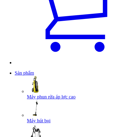
Sản phẩm
Máy phun rửa áp lực cao
Máy hút bụi