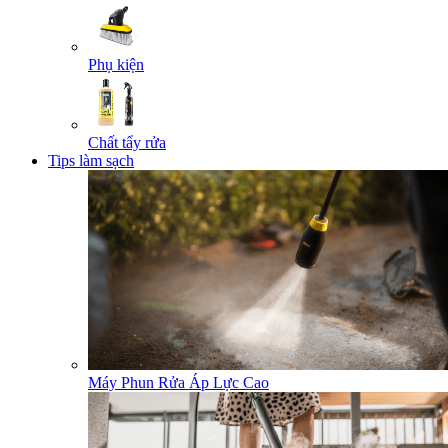
Phụ kiện
Chất tẩy rửa
Tips làm sạch
Máy Phun Rửa Áp Lực Cao