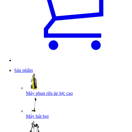
Sản phẩm
Máy phun rửa áp lực cao
Máy hút bụi