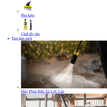
Phụ kiện
Chất tẩy rửa
Tips làm sạch
Máy Phun Rửa Áp Lực Cao