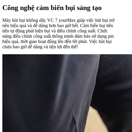
Công nghệ cảm biến bụi sáng tạo
Máy hút bụi không dây VC 7 yourMax giúp việc hút bụi trở
nên hiệu quả và dễ dàng hơn bao giờ hết. Cảm biến bụi tiên
tiến tự động phát hiện bụi và điều chỉnh công suất. Chức
năng điều chỉnh công suất thông minh đảm bảo sử dụng pin
hiệu quả, thời gian hoạt động lên đến 60 phút. Việc hút bụi
chưa bao giờ dễ dàng và tiện lợi đến thế!