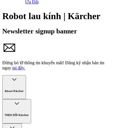
Ưu Đãi
Robot lau kính | Kärcher
Newsletter signup banner
Đừng bỏ lỡ thông tin khuyến mãi!
Đăng ký nhận bản tin
ngay
tại đây.
About Kärcher
Công ty Karcher
Bền vững. Ngay từ đầu.
THEO DÕI Kärcher
Tuyển dụng
Phát triển bền vững
Chính sách bảo hành các sản phẩm