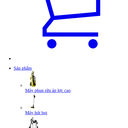
Sản phẩm
Máy phun rửa áp lực cao
Máy hút bụi