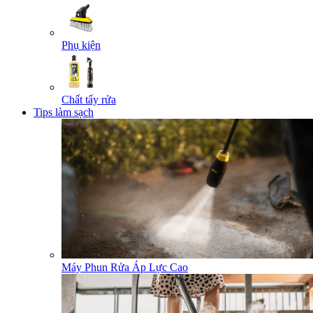
Phụ kiện
Chất tẩy rửa
Tips làm sạch
Máy Phun Rửa Áp Lực Cao