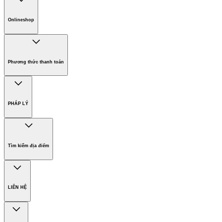
Chính sách giao hàng
Onlineshop
Phương thức thanh toán
Hàng gia dụng
Phương thức thanh toán
PHÁP LÝ
Bản quyền
Miễn trừ trách nhiệm
Tìm kiếm địa điểm
Điều khoản sử dụng website
Chính sách bảo vệ dữ liệu cá nhân
Thông tin đơn vị chủ quản
LIÊN HỆ
Công ty TNHH MTV KARCHER