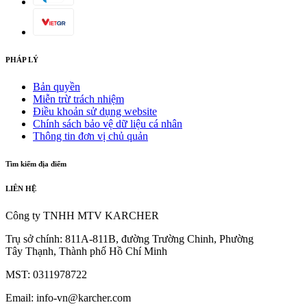
PHÁP LÝ
Bản quyền
Miễn trừ trách nhiệm
Điều khoản sử dụng website
Chính sách bảo vệ dữ liệu cá nhân
Thông tin đơn vị chủ quản
Tìm kiếm địa điểm
LIÊN HỆ
Công ty TNHH MTV KARCHER
Trụ sở chính: 811A-811B, đường Trường Chinh, Phường
Tây Thạnh, Thành phố Hồ Chí Minh
MST: 0311978722
Email: info-vn@karcher.com