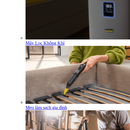
Máy Lọc Không Khí
Mẹo làm sạch gia đình