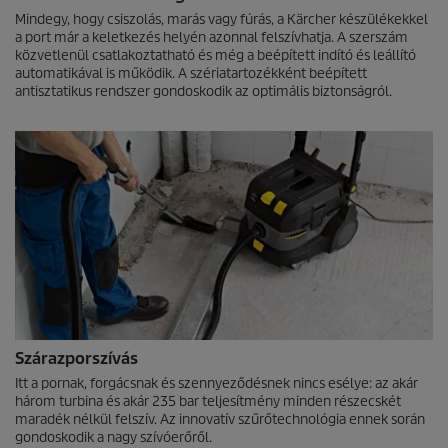
Mindegy, hogy csiszolás, marás vagy fúrás, a Kärcher készülékekkel
a port már a keletkezés helyén azonnal felszívhatja. A szerszám
közvetlenül csatlakoztatható és még a beépített indító és leállító
automatikával is működik. A szériatartozékként beépített
antisztatikus rendszer gondoskodik az optimális biztonságról.
Szárazporszívás
Itt a pornak, forgácsnak és szennyeződésnek nincs esélye: az akár
három turbina és akár 235 bar teljesítmény minden részecskét
maradék nélkül felszív. Az innovatív szűrőtechnológia ennek során
gondoskodik a nagy szívóerőről.