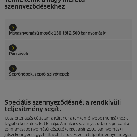
szennyeződésekhez
Magasnyomású mosók 150-től 2.500 bar nyomásig
Porszívók
Seprőgépek, seprő-szívógépek
Speciális szennyeződésnél a rendkívüli
teljesítmény segít.
Itt az ellenállás céltalan: a Kärcher a legkeményebb munkákhoz a
legjobb készülékeket kínálja. A makacs szennyeződések például a
legmagasabb nyomású készülékekkel akár 2500 bar nyomásig
játszi könnyedséggel eltávolíthatók. Ezzel a teljesítménnyel még a