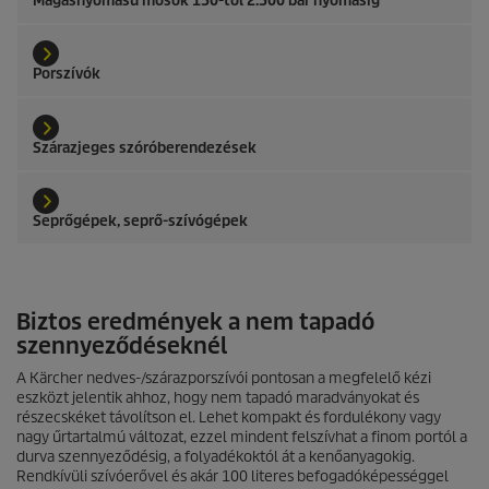
Magasnyomású mosók 150-től 2.500 bar nyomásig
Porszívók
Szárazjeges szóróberendezések
Seprőgépek, seprő-szívógépek
Biztos eredmények a nem tapadó
szennyeződéseknél
A Kärcher nedves-/szárazporszívói pontosan a megfelelő kézi
eszközt jelentik ahhoz, hogy nem tapadó maradványokat és
részecskéket távolítson el. Lehet kompakt és fordulékony vagy
nagy űrtartalmú változat, ezzel mindent felszívhat a finom portól a
durva szennyeződésig, a folyadékoktól át a kenőanyagokig.
Rendkívüli szívóerővel és akár 100 literes befogadóképességgel