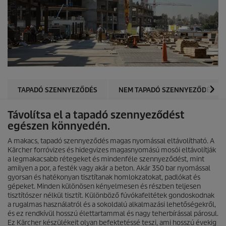
TAPADÓ SZENNYEZŐDÉS
NEM TAPADÓ SZENNYEZŐDÉS
Távolítsa el a tapadó szennyeződést
egészen könnyedén.
A makacs, tapadó szennyeződés magas nyomással eltávolítható. A
Kärcher forróvizes és hidegvizes magasnyomású mosói eltávolítják
a legmakacsabb rétegeket és mindenféle szennyeződést, mint
amilyen a por, a festék vagy akár a beton. Akár 350 bar nyomással
gyorsan és hatékonyan tisztítanak homlokzatokat, padlókat és
gépeket. Minden különösen kényelmesen és részben teljesen
tisztítószer nélkül tisztít. Különböző fúvókafeltétek gondoskodnak
a rugalmas használatról és a sokoldalú alkalmazási lehetőségekről,
és ez rendkívül hosszú élettartammal és nagy teherbírással párosul.
Ez Kärcher készülékeit olyan befektetéssé teszi, ami hosszú évekig