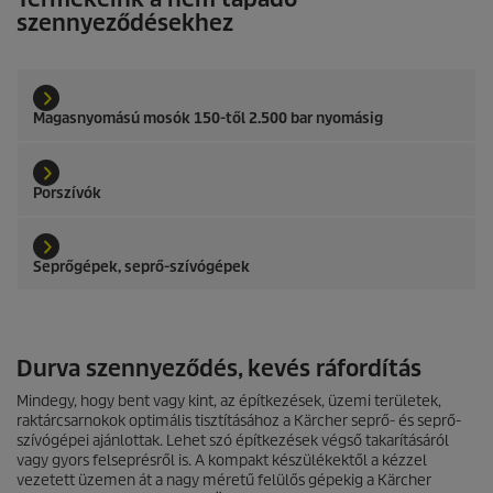
szennyeződésekhez
Magasnyomású mosók 150-től 2.500 bar nyomásig
Porszívók
Seprőgépek, seprő-szívógépek
Durva szennyeződés, kevés ráfordítás
Mindegy, hogy bent vagy kint, az építkezések, üzemi területek,
raktárcsarnokok optimális tisztításához a Kärcher seprő- és seprő-
szívógépei ajánlottak. Lehet szó építkezések végső takarításáról
vagy gyors felseprésről is. A kompakt készülékektől a kézzel
vezetett üzemen át a nagy méretű felülős gépekig a Kärcher