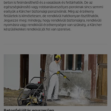
beton is felérdesíthető és a vasalások és feltárhatók. De az
egészségkárosító vagy robbanásveszélyes poroknak sincs semmi
esélyük a Kärcher biztonsági porszívóinál. Még az érzékeny
felületek is kíméletesen, de rendkívül hatékonyan tisztíthatók.
Jegyezze meg: mindegy, hogy rendkívüli biztonságra, rendkívüli
nyomásra vagy rendkívüli érzékenységre van szükség, a Kärcher
készülékekkel rendkívül jól fel van szerelve.
Betonfelújítás egyszerűen