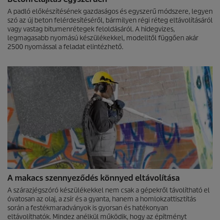
A padló előkészítésének gazdaságos és egyszerű módszere, legyen
szó az új beton felérdesítéséről, bármilyen régi réteg eltávolításáról
vagy vastag bitumenrétegek feloldásáról. A hidegvizes,
legmagasabb nyomású készülékekkel, modelltől függően akár
2500 nyomással a feladat elintézhető.
A makacs szennyeződés könnyed eltávolítása
A szárazjégszóró készülékekkel nem csak a gépekről távolítható el
óvatosan az olaj, a zsír és a gyanta, hanem a homlokzattisztítás
során a festékmaradványok is gyorsan és hatékonyan
eltávolíthatók. Mindez anélkül működik, hogy az építményt