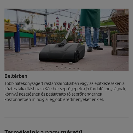
Beltérben
Több hatékonyságért raktárcsarnokaiban vagy az építkezéseken a
köztes takarításhoz: a Kärcher seprőgépek a jó fordulékonyságnak,
könnyű kezelésnek és beállítható fő seprőhengernek
köszönhetően mindig a legjobb eredményeket érik el.
Termékeink a nagy méretű