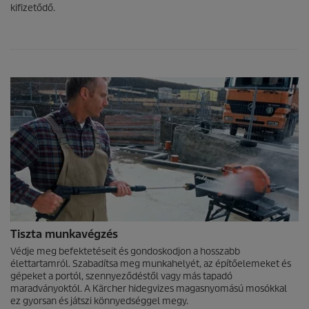
kifizetődő.
Tiszta munkavégzés
Védje meg befektetéseit és gondoskodjon a hosszabb
élettartamról. Szabadítsa meg munkahelyét, az építőelemeket és
gépeket a portól, szennyeződéstől vagy más tapadó
maradványoktól. A Kärcher hidegvizes magasnyomású mosókkal
ez gyorsan és játszi könnyedséggel megy.