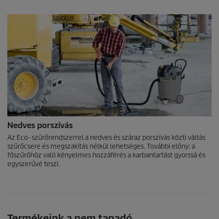
Nedves porszívás
Az Eco- szűrőrendszerrel a nedves és száraz porszívás közti váltás
szűrőcsere és megszakítás nélkül lehetséges. További előny: a
főszűrőhöz való kényelmes hozzáférés a karbantartást gyorssá és
egyszerűvé teszi.
Termékeink a nem tapadó