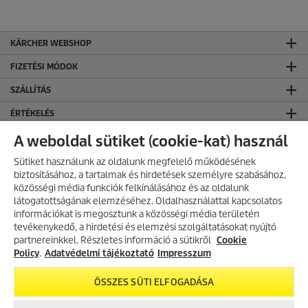
KÄRCHER WEBSHOP
FIZETÉSI MÓDOK
SZÁLLÍTÁS
ÉRTÉKELÉS
KÄRCHER KÖZÖSSÉGI OLDALAK
A weboldal sütiket (cookie-kat) használ
CO₂-SEMLEGES WEBOLDAL
Sütiket használunk az oldalunk megfelelő működésének
biztosításához, a tartalmak és hirdetések személyre szabásához,
KAPCSOLAT
közösségi média funkciók felkínálásához és az oldalunk
látogatottságának elemzéséhez. Oldalhasználattal kapcsolatos
KAPCSOLAT
információkat is megosztunk a közösségi média területén
AKCIÓS TERMÉKEK
tevékenykedő, a hirdetési és elemzési szolgáltatásokat nyújtó
ÁLTALÁNOS INFORMÁCIÓK
partnereinkkel. Részletes információ a sütikről
Fedezd fel folyamatosan frissülő
Cookie
akciós kínálatunkat, és találd meg
Policy
.
Adatvédelmi tájékoztató
Impresszum
ÁSZF ÉS ADATVÉDELEM
a legjobb ajánlatokat.
Általános Szerződési Feltételek
ÖSSZES SÜTI ELFOGADÁSA
Adatvédelmi Tájékoztató
AKCIÓK MEGTEKINTÉSE