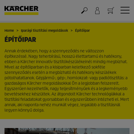
Kosár
Home
Iparági tisztítási megoldások
Építőipar
ÉPÍTŐIPAR
Annak érdekében, hogy a szennyeződés ne változzon
építkezéssé. Nagy teherbírású, hosszú élettartamú és hatékony,
ebben a Kärcher innovatív tisztítókészülékeinél mindig megbízhat.
Mivel az építőiparban és a kisiparban keletkező sokféle
szennyeződés esetén a megbízható és hatékony készülékek
pótolhatatlanok. Gépjármű-, gép-, homlokzat- vagy padlótisztítás: a
gazdaságos Kärcher megoldásokkal Ön a legjobban felszerelt.
Egyszerűen kezelhetők, nagy teljesítményűek és a legkeményebb
bevetésekhez készültek. Az átgondolt Kärcher technológiákkal a
tisztítási feladatokat gyorsabban és egyszerűbben intézheti el. Mert
annak, aki naponta nehéz munkát végez, legalább a tisztításnál
legyen könnyű dolga.