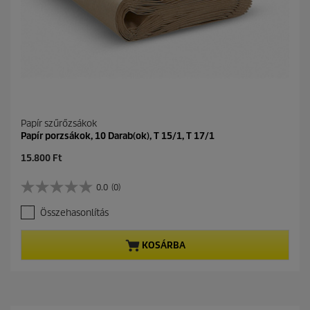
l
.
Papír szűrőzsákok
Papír porzsákok, 10 Darab(ok), T 15/1, T 17/1
C
15.800 Ft
u
r
0.0
(0)
0
r
.
e
Összehasonlítás
0
n
a
t
z
p
KOSÁRBA
e
r
l
o
é
d
r
u
h
c