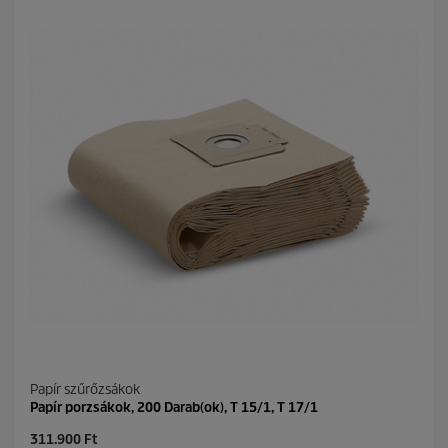
t
p
ő
r
5
i
c
c
s
e
i
l
l
a
g
b
ó
l
.
Papír szűrőzsákok
Papír porzsákok, 200 Darab(ok), T 15/1, T 17/1
C
311.900 Ft