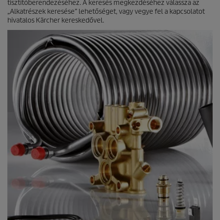
tisztítóberendezéséhez. A keresés megkezdéséhez válassza az
ó
„Alkatrészek keresése” lehetőséget, vagy vegye fel a kapcsolatot
l
hivatalos Kärcher kereskedővel.
.