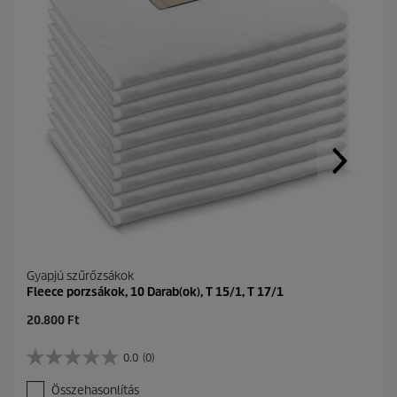
Gyapjú szűrőzsákok
Fleece porzsákok, 10 Darab(ok), T 15/1, T 17/1
C
20.800 Ft
u
r
0.0
(0)
0
r
.
e
Összehasonlítás
0