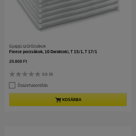
Gyapjú szűrőzsákok
Fleece porzsákok, 10 Darab(ok), T 15/1, T 17/1
C
20.800 Ft
u
r
0.0
(0)
0
r
.
e
Összehasonlítás
0
n
a
t
z
p
KOSÁRBA
e
r
l
o
é
d
r
u
h
c
e
t