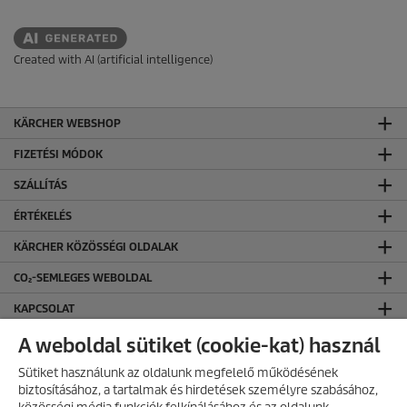
Created with AI (artificial intelligence)
KÄRCHER WEBSHOP
FIZETÉSI MÓDOK
SZÁLLÍTÁS
ÉRTÉKELÉS
KÄRCHER KÖZÖSSÉGI OLDALAK
CO₂-SEMLEGES WEBOLDAL
KAPCSOLAT
KAPCSOLAT
A weboldal sütiket (cookie-kat) használ
ÁLTALÁNOS INFORMÁCIÓK
Sütiket használunk az oldalunk megfelelő működésének
biztosításához, a tartalmak és hirdetések személyre szabásához,
ÁSZF ÉS ADATVÉDELEM