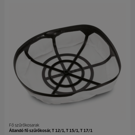
e
t
t
p
ő
r
5
i
c
c
s
e
i
l
l
a
g
b
ó
l
.
Fő szűrőkosarak
Állandó fő szűrőkosár, T 12/1, T 15/1, T 17/1