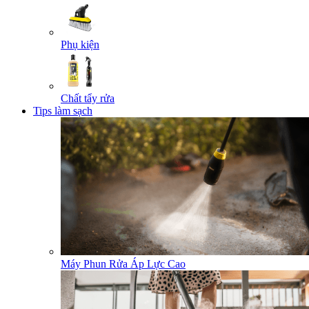
Phụ kiện
Chất tẩy rửa
Tips làm sạch
Máy Phun Rửa Áp Lực Cao