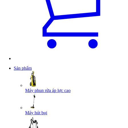
Sản phẩm
Máy phun rửa áp lực cao
Máy hút bụi