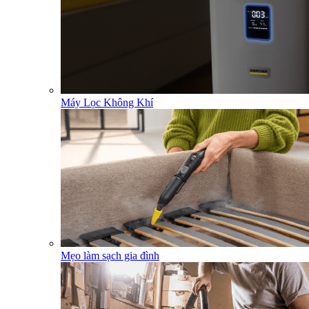
Máy Lọc Không Khí
Mẹo làm sạch gia đình