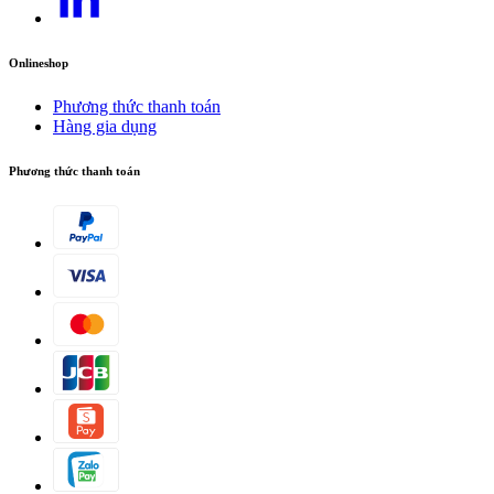
Onlineshop
Phương thức thanh toán
Hàng gia dụng
Phương thức thanh toán
Móc dây
Ngăn chứa cáp.
Vị trí lưu trữ phụ kiện trên thùng chứa
Vị trí lưu trữ cho tất cả các phụ kiện.
Thùng nhựa chắc chắn và bình chứa nước sạch chống va đập
Bền bỉ.