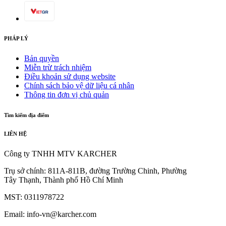
PHÁP LÝ
Bản quyền
Miễn trừ trách nhiệm
Điều khoản sử dụng website
Chính sách bảo vệ dữ liệu cá nhân
Thông tin đơn vị chủ quản
Tìm kiếm địa điểm
LIÊN HỆ
Công ty TNHH MTV KARCHER
Trụ sở chính: 811A-811B, đường Trường Chinh, Phường
Tây Thạnh, Thành phố Hồ Chí Minh
MST: 0311978722
Email: info-vn@karcher.com