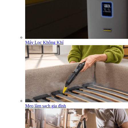
Máy Lọc Không Khí
Mẹo làm sạch gia đình