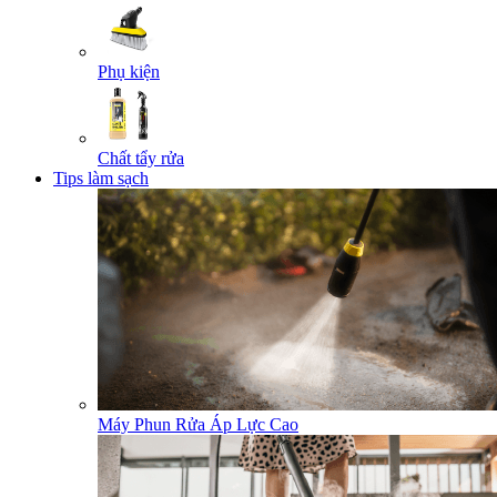
Phụ kiện
Chất tẩy rửa
Tips làm sạch
Máy Phun Rửa Áp Lực Cao