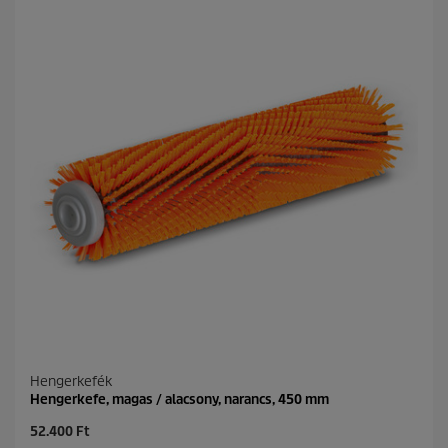
ő
r
5
i
c
c
s
e
i
l
l
a
g
b
ó
l
.
Hengerkefék
Hengerkefe, magas / alacsony, narancs, 450 mm
C
52.400 Ft