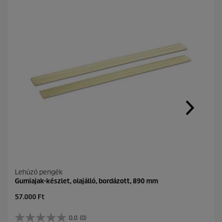
Lehúzó pengék
Gumiajak-készlet, olajálló, bordázott, 890 mm
C
57.000 Ft
u
r
0.0
(0)
0