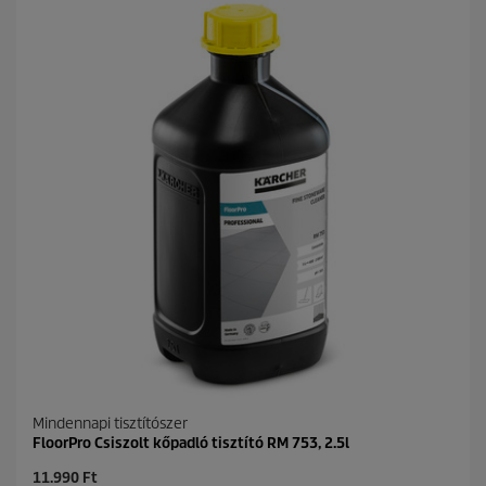
h
e
t
ő
5
c
s
i
l
l
a
g
b
ó
l
.
Mindennapi tisztítószer
FloorPro Csiszolt kőpadló tisztító RM 753, 2.5l
C
11.990 Ft