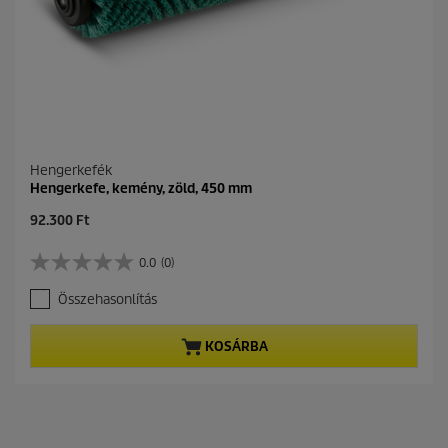
.
Hengerkefék
Hengerkefe, kemény, zöld, 450 mm
C
92.300 Ft
u
r
0.0
(0)
0
r
.
e
Összehasonlítás
0
n
a
t
z
p
KOSÁRBA
e
r
l
o
é
d
r
u
h
c