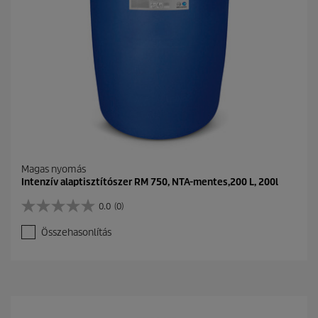
g
b
ó
l
.
Magas nyomás
Intenzív alaptisztítószer RM 750, NTA-mentes,200 L, 200l
0.0
(0)
0
.
Összehasonlítás
0
a
z
e
l
é
r