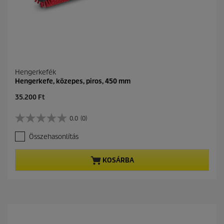
Hengerkefék
Hengerkefe, közepes, piros, 450 mm
C
35.200 Ft
u
r
0.0
(0)
0
r
.
e
Összehasonlítás
0
n
a
t
z
p
KOSÁRBA
e
r
l
o
é
d
r
u
h
c
e
t
t
p