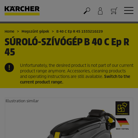
Kosár
Home
Megszűnt gépek
B 40 C Ep R 45 1533210229
SÚROLÓ-SZÍVÓGÉP
B 40 C Ep R
45
Unfortunately, the desired product is not part of our current
product range anymore. Accessories, cleaning products
and operating instructions are still available.
Switch to the
current product range.
Illustration similar