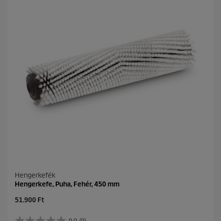
Hengerkefék
Hengerkefe, Puha, Fehér, 450 mm
C
51.900 Ft
u
r
0.0
(0)