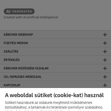
Created with AI (artificial intelligence)
KÄRCHER WEBSHOP
FIZETÉSI MÓDOK
SZÁLLÍTÁS
ÉRTÉKELÉS
KÄRCHER KÖZÖSSÉGI OLDALAK
CO₂-SEMLEGES WEBOLDAL
KAPCSOLAT
KAPCSOLAT
A weboldal sütiket (cookie-kat) használ
ÁLTALÁNOS INFORMÁCIÓK
Sütiket használunk az oldalunk megfelelő működésének
biztosításához, a tartalmak és hirdetések személyre szabásához,
ÁSZF ÉS ADATVÉDELEM