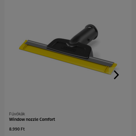
Fúvókák
Window nozzle Comfort
C
8.990 Ft
u