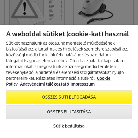
A weboldal sütiket (cookie-kat) használ
Sütiket használunk az oldalunk megfelelő működésének
biztosításához, a tartalmak és hirdetések személyre szabásához,
közösségi média funkciók felkínálásához és az oldalunk
látogatottságának elemzéséhez. Oldalhasználattal kapcsolatos
LETÖLTÉS
LETÖLTÉS
információkat is megosztunk a közösségi média területén
AKCIÓS TERMÉKEK
tevékenykedő, a hirdetési és elemzési szolgáltatásokat nyújtó
partnereinkkel. Részletes információ a sütikről
Fedezd fel folyamatosan frissülő
Cookie
akciós kínálatunkat, és találd meg
Policy
.
Adatvédelmi tájékoztató
Impresszum
a legjobb ajánlatokat.
VIDEÓK
ÖSSZES SÜTI ELFOGADÁSA
AKCIÓK MEGTEKINTÉSE
ÖSSZES ELUTASÍTÁSA
Sütik beállítása