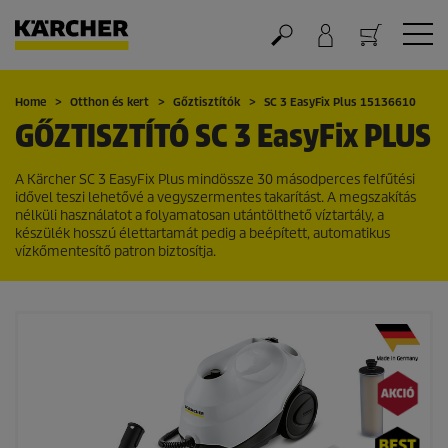
Kosár
Home
Otthon és kert
Gőztisztítók
SC 3
EasyFix
Plus 15136610
GŐZTISZTÍTÓ SC 3
EasyFix
PLUS
A Kärcher SC 3
EasyFix
Plus mindössze 30 másodperces felfűtési
idővel teszi lehetővé a vegyszermentes takarítást. A megszakítás
nélküli használatot a folyamatosan utántölthető víztartály, a
készülék hosszú élettartamát pedig a beépített, automatikus
vízkőmentesítő patron biztosítja.