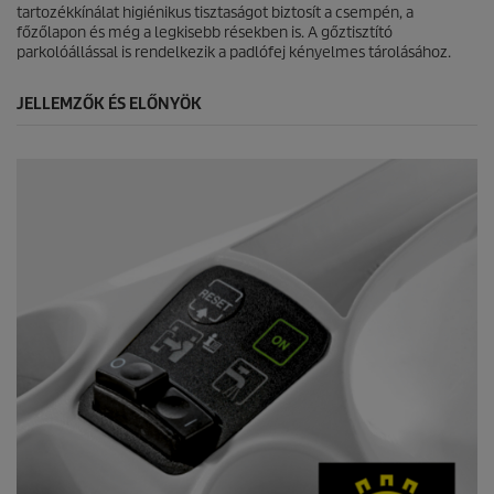
.
tartozékkínálat higiénikus tisztaságot biztosít a csempén, a
8
főzőlapon és még a legkisebb résekben is. A gőztisztító
é
parkolóállással is rendelkezik a padlófej kényelmes tárolásához.
r
t
JELLEMZŐK ÉS ELŐNYÖK
é
k
e
l
é
s