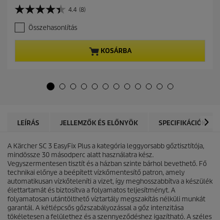
r
4.4
(8)
4
r
.
e
Összehasonlítás
4
n
a
t
z
p
KOSÁRBA
e
r
l
o
é
d
r
u
h
c
e
t
t
p
ő
r
LEÍRÁS
JELLEMZŐK ÉS ELŐNYÖK
SPECIFIKÁCIÓK
5
i
c
c
s
A Kärcher SC 3
EasyFix
Plus a kategória leggyorsabb gőztisztítója,
e
i
mindössze 30 másodperc alatt használatra kész.
l
Vegyszermentesen tisztít és a házban szinte bárhol bevethető. Fő
l
technikai előnye a beépített vízkőmentesítő patron, amely
a
automatikusan vízkőteleníti a vizet, így meghosszabbítva a készülék
g
élettartamát és biztosítva a folyamatos teljesítményt. A
b
folyamatosan utántölthető víztartály megszakítás nélküli munkát
ó
garantál. A kétlépcsős gőzszabályozással a gőz intenzitása
l
tökéletesen a felülethez és a szennyeződéshez igazítható. A széles