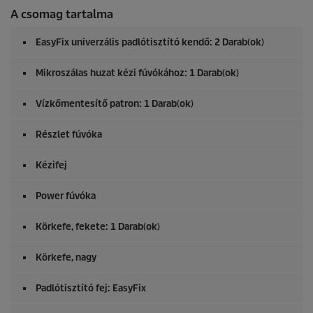
A csomag tartalma
EasyFix
univerzális padlótisztító kendő: 2 Darab(ok)
Mikroszálas huzat kézi fúvókához: 1 Darab(ok)
Vízkőmentesítő patron: 1 Darab(ok)
Részlet fúvóka
Kézifej
Power fúvóka
Körkefe, fekete: 1 Darab(ok)
Körkefe, nagy
Padlótisztító fej:
EasyFix