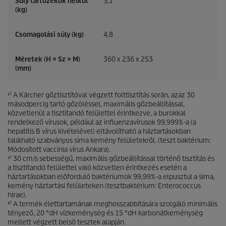
Súly tartozékok nélkül
3,1
(kg)
Csomagolási súly (kg)
4,8
Méretek (H × Sz × M)
360 x 236 x 253
(mm)
¹⁾ A Kärcher gőztisztítóval végzett folttisztítás során, azaz 30
másodpercig tartó gőzöléssel, maximális gőzbeállítással,
közvetlenül a tisztítandó felülettel érintkezve, a burokkal
rendelkező vírusok, például az influenzavírusok 99,999%-a (a
hepatitis B vírus kivételével) eltávolítható a háztartásokban
található szabványos sima kemény felületekről. (teszt baktérium:
Módosított vaccinia vírus Ankara).
²⁾ 30 cm/s sebességű, maximális gőzbeállítással történő tisztítás és
a tisztítandó felülettel való közvetlen érintkezés esetén a
háztartásokban előforduló baktériumok 99,99%-a elpusztul a sima,
kemény háztartási felületeken (tesztbaktérium: Enterococcus
hirae).
³⁾ A termék élettartamának meghosszabbítására szolgáló minimális
tényező, 20 °dH vízkeménység és 15 °dH karbonátkeménység
mellett végzett belső tesztek alapján.