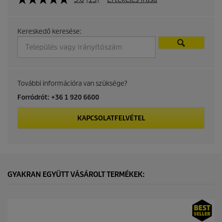
u
Kereskedő keresése:
c
t
p
További információra van szüksége?
r
Forródrót: +36 1 920 6600
i
KAPCSOLATFELVÉTEL
c
e
GYAKRAN EGYÜTT VÁSÁROLT TERMÉKEK: