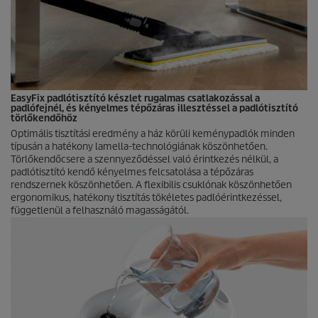
EasyFix
padlótisztító készlet rugalmas csatlakozással a
padlófejnél, és kényelmes tépőzáras illesztéssel a padlótisztító
törlőkendőhöz
Optimális tisztítási eredmény a ház körüli keménypadlók minden
típusán a hatékony lamella-technológiának köszönhetően.
Törlőkendőcsere a szennyeződéssel való érintkezés nélkül, a
padlótisztító kendő kényelmes felcsatolása a tépőzáras
rendszernek köszönhetően. A flexibilis csuklónak köszönhetően
ergonomikus, hatékony tisztítás tökéletes padlóérintkezéssel,
függetlenül a felhasználó magasságától.