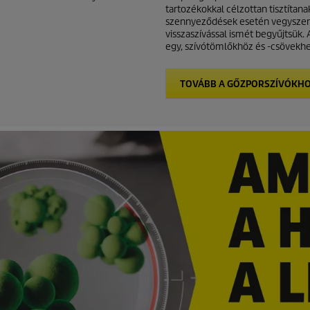
tartozékokkal célzottan tisztítan
szennyeződések esetén vegyszere
visszaszívással ismét begyűjtsük
egy, szívótömlőkhöz és -csövekhe
TOVÁBB A GŐZPORSZÍVÓKH