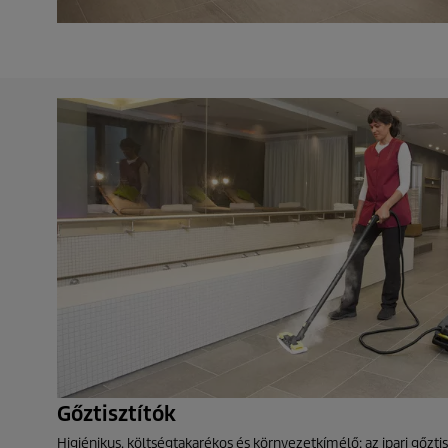
Gőztisztítók
Higiénikus, költségtakarékos és környezetkímélő: az ipari gőzt