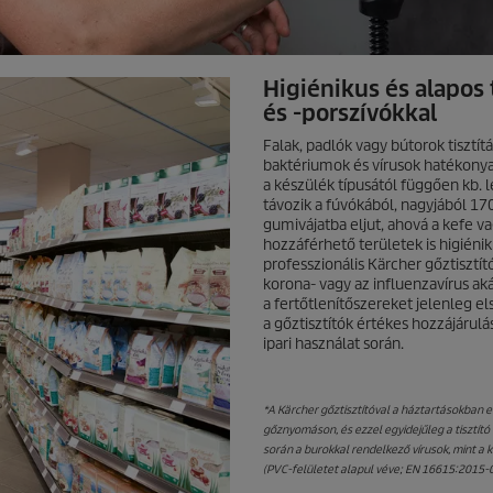
Higiénikus és alapos 
és -porszívókkal
Falak, padlók vagy bútorok tisztít
baktériumok és vírusok hatékony
a készülék típusától függően kb. 
távozik a fúvókából, nagyjából 17
gumivájatba eljut, ahová a kefe v
hozzáférhető területek is higiéni
professzionális Kärcher gőztisztí
korona- vagy az influenzavírus aká
a fertőtlenítőszereket jelenleg el
a gőztisztítók értékes hozzájáru
ipari használat során.
*A Kärcher gőztisztítóval a háztartásokban e
gőznyomáson, és ezzel egyidejűleg a tisztító
során a burokkal rendelkező vírusok, mint a ko
(PVC-felületet alapul véve; EN 16615:2015-06