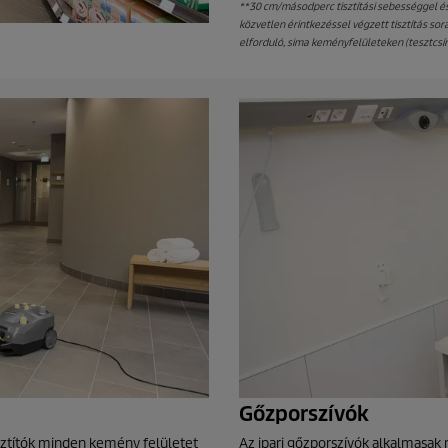
**30 cm/másodperc tisztítási sebességgel és 
közvetlen érintkezéssel végzett tisztítás s
elforduló, sima keményfelületeken (tesztcsír
Gőzporszívók
isztítók minden kemény felületet
Az ipari gőzporszívók alkalmasa