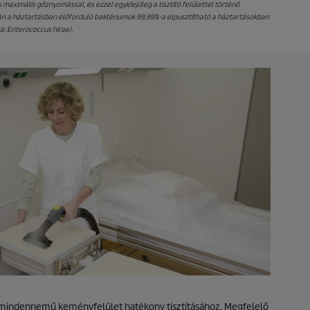
maximális gőznyomással, és ezzel egyidejűleg a tisztító felülettel történő
orán a háztartásban előforduló baktériumok 99,99%-a elpusztítható a háztartásokban
a: Enterococcus hirae).
k mindennemű keményfelület hatékony tisztításához. Megfelelő