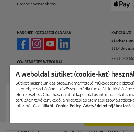
Garanciahosszabbítás
KÄRCHER KÖZÖSSÉGI OLDALAK
KAPCSOLAT
Kärcher Hung
1117 Budapes
+36 1 920 66
CO₂-SEMLEGES WEBOLDAL
info.hu@kar
A weboldal sütiket (cookie-kat) haszná
KAPCSOLAT
Sütiket használunk az oldalunk megfelelő működésének biztosít
személyre szabásához, közösségi média funkciók felkínálásához
AKCIÓS TERMÉKEK
elemzéséhez. Oldalhasználattal kapcsolatos információkat is 
Fedezd fel folyamatosan frissülő akci
területén tevékenykedő, a hirdetési és elemzési szolgáltatásoka
kínálatunkat, és találd meg a legjobb
Keress minke
információ a sütikről
Cookie Policy
.
Adatvédelmi tájékoztató
ajánlatokat.
AKCIÓK MEGTEKINTÉS
© 2026 Kärcher Hungária Kft. • Budafoki út 91-93. • 1117 Budapest