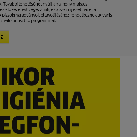
ak. További lehetőséget nyújt arra, hogy makacs
s előkezelést végezzünk, és a szennyezett vizet a
. A piszokmaradványok eltávolításához rendelkeznek ugyanis
z való öntisztító programmal.
OZ