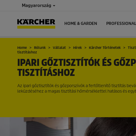
Magyarország
HOME & GARDEN
PROFESSIONA
Home
Rólunk
Vállalat
Hírek
Kärcher Történetek
Tiszt
tisztításhoz
IPARI GŐZTISZTÍTÓK ÉS GŐZ
TISZTÍTÁSHOZ
Az ipari gőztisztítók és gőzporszívók a fertőtlenítő tisztítás be
leküzdéséhez a magas tisztítási hőmérséklettel hatásos és egyb