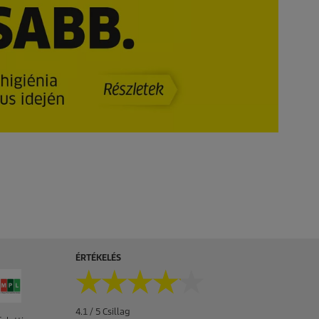
ÉRTÉKELÉS
★★★★★
★★★★★
4.1 / 5 Csillag