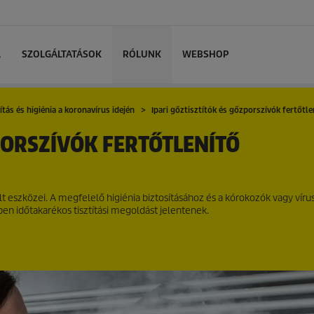
L
SZOLGÁLTATÁSOK
RÓLUNK
WEBSHOP
ítás és higiénia a koronavírus idején
Ipari gőztisztítók és gőzporszívók fertőtle
PORSZÍVÓK FERTŐTLENÍTŐ
vált eszközei. A megfelelő higiénia biztosításához és a kórokozók vagy víru
en időtakarékos tisztítási megoldást jelentenek.