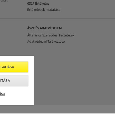
eletti
6317 Értékelés
Értékelések mutatása
ÁSZF ÉS ADATVÉDELEM
Általános Szerződési Feltételek
Adatvédelmi Tájékoztató
OGADÁSA
ÍTÁSA
ása