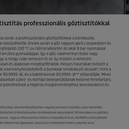
tisztítás professzionális gőztisztítókkal
ása során a professzionális gőztisztítókkal a kórokozók,
an leküzdhetők. Ennek során a gőz nagyon apró cseppekben és
legfeljebb 100 °C-os hőmérsékleten és akár 8 bar nyomással
0 km/óra gyorsasággal. Így a gőz valamennyi résbe vagy
agy a rongy csak nehezen ér el. Ily módon a nehezen
kusan és alaposan megtisztíthatók. Helyes használat mellett a
tók a keményfelületekről a burokkal rendelkező vírusok*, mint a
r 99,999%-át, és a baktériumok 99,999%-át** eltávolítják. Mivel
sősorban a járó- és kórházi betegellátásnak kellene fenntartani,
lást jelenthetnek a higiénia megteremtéséhez kereskedelmi és
lőforduló, sima keményfelületen végzett pontszerű tisztítás, azaz maximális
 felülettel történő közvetlen érintkezéssel végrehajtott 30 másodperces gőzölés
rona- vagy az influenzavírus (kivéve a hepatitis B vírus), 99,999%-a eltávolítható
 módszerhez igazodva); (tesztcsíra: módosított Ankara vakcínia vírus).