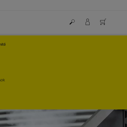
nítő
sok