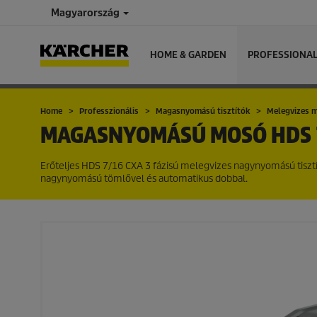
Magyarország
HOME & GARDEN
PROFESSIONA
Home
Professzionális
Magasnyomású tisztítók
Melegvizes 
MAGASNYOMÁSÚ MOSÓ
HDS 
Erőteljes HDS 7/16 CXA 3 fázisú melegvizes nagynyomású tiszt
nagynyomású tömlővel és automatikus dobbal.