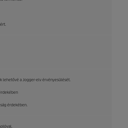
ért.
k lehetővé a Jogger-elv érvényesülését.
 érdekében
tóság érdekében.
olóval.