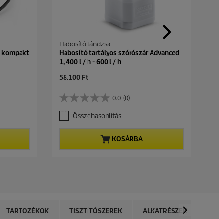
Habosító lándzsa
S kompakt
Habosító tartályos szórószár Advanced
1, 400 l / h - 600 l / h
C
58.100 Ft
u
r
0.0
(0)
0
r
.
e
Összehasonlítás
0
n
a
t
z
p
KOSÁRBA
e
r
l
o
é
d
r
u
h
c
e
t
t
p
ő
r
TARTOZÉKOK
TISZTÍTÓSZEREK
ALKATRÉSZEK
ÉR
5
i