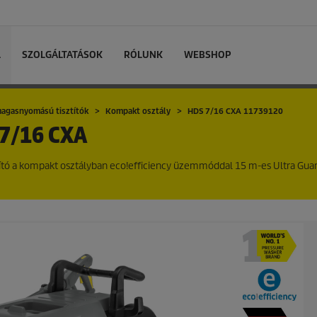
L
SZOLGÁLTATÁSOK
RÓLUNK
WEBSHOP
magasnyomású tisztítók
Kompakt osztály
HDS 7/16 CXA 11739120
7/16 CXA
ító a kompakt osztályban
eco!efficiency
üzemmóddal 15 m-es Ultra Gua