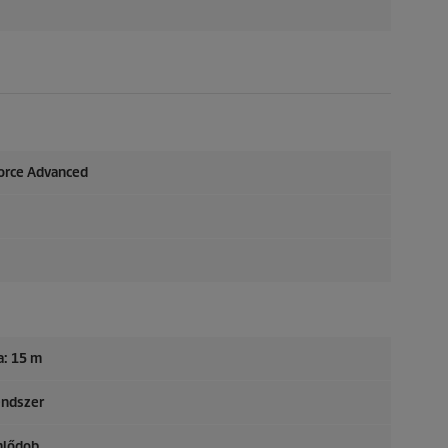
orce
Advanced
: 15 m
endszer
mlődob