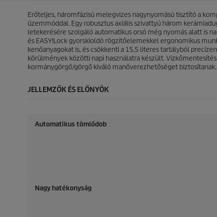
c
c
c
c
s
s
Erőteljes, háromfázisú melegvizes nagynyomású tisztító a kom
e
e
i
i
üzemmóddal. Egy robusztus axiális szivattyú három kerámiadug
l
l
letekerésére szolgáló automatikus orsó még nyomás alatt is nagy
l
l
és
EASY!Lock
gyorskioldó rögzítőelemekkel ergonomikus munkav
a
a
kenőanyagokat is, és csökkenti a 15,5 literes tartályból precí
g
g
körülmények közötti napi használatra készült. Vízkőmentesítési 
b
b
kormánygörgő/görgő kiváló manőverezhetőséget biztosítanak.
ó
ó
l
l
JELLEMZŐK ÉS ELŐNYÖK
.
.
Automatikus tömlődob
Nagy hatékonyság