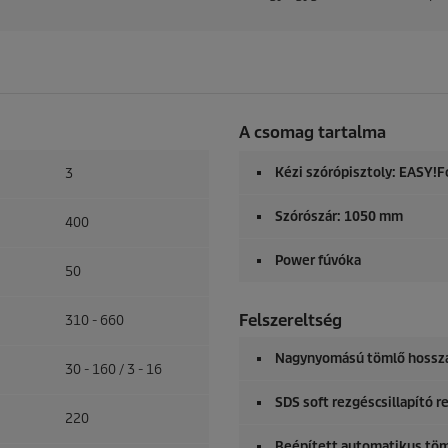
A csomag tartalma
Kézi szórópisztoly:
EASY!F
3
Szórószár: 1050 mm
400
Power fúvóka
50
Felszereltség
310 - 660
Nagynyomású tömlő hossza
30 - 160 / 3 - 16
SDS soft rezgéscsillapító r
220
Beépített automatikus tö