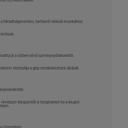
 a CO₂-kibocsátást.
 fáradtságmentes, tartóerő nélküli munkához.
órószár.
ivattyút a vízben lévő szennyeződésektől.
elem biztosítja a gép rendelkezésre állását.
meszesedéstől.
rendszer kiegyenlíti a rezgéseket és a kiugró
rben.
sú tömlőhöz.