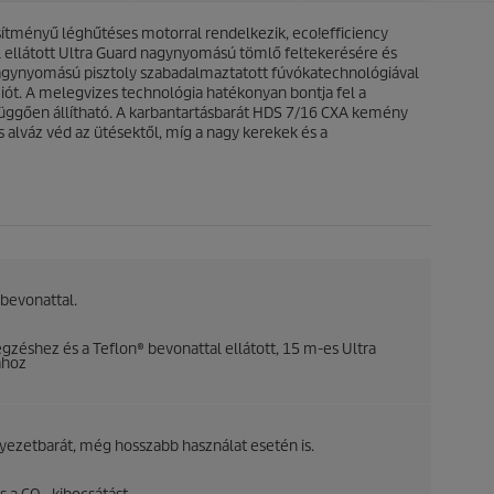
c
c
s
sítményű léghűtéses motorral rendelkezik,
eco!efficiency
e
i
 ellátott Ultra Guard nagynyomású tömlő feltekerésére és
l
ynyomású pisztoly szabadalmaztatott fúvókatechnológiával
l
ót. A melegvizes technológia hatékonyan bontja fel a
a
l függően állítható. A karbantartásbarát HDS 7/16 CXA kemény
g
s alváz véd az ütésektől, míg a nagy kerekek és a
b
ó
l
.
 bevonattal.
éshez és a Teflon® bevonattal ellátott, 15 m-es Ultra
ához
zetbarát, még hosszabb használat esetén is.