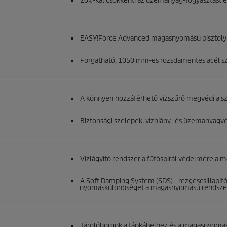
20%-kal csökkenti az üzemanyag-fogyasztást és
EASY!Force
Advanced magasnyomású pisztoly a
Forgatható, 1050 mm-es rozsdamentes acél sz
A könnyen hozzáférhető vízszűrő megvédi a sz
Biztonsági szelepek, vízhiány- és üzemanyagvéd
Vízlágyító rendszer a fűtőspirál védelmére a 
A Soft Damping System (SDS) - rezgéscsillapító 
nyomáskülönbséget a magasnyomású rendsze
Tárolóhorgok a tápkábelhez és a magasnyomá