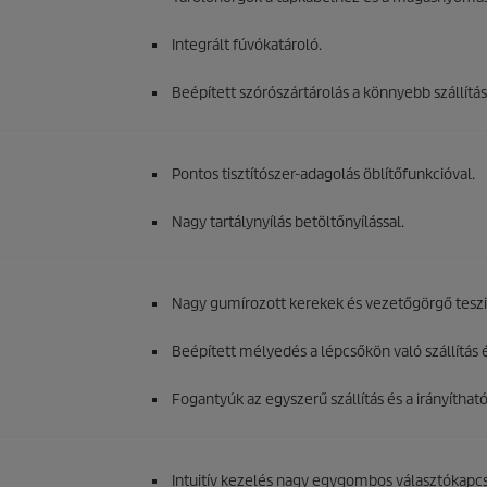
Integrált fúvókatároló.
Beépített szórószártárolás a könnyebb szállítás
Pontos tisztítószer-adagolás öblítőfunkcióval.
Nagy tartálynyílás betöltőnyílással.
Nagy gumírozott kerekek és vezetőgörgő teszi
Beépített mélyedés a lépcsőkön való szállítás
Fogantyúk az egyszerű szállítás és a irányítha
Intuitív kezelés nagy egygombos választókapcs