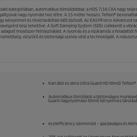
c
c
s
pakt kategóriában, automatikus tömlődobbal: a HDS 7/16 CXA nagy telje
e
i
attyúval nagy nyomást hoz létre. A 15 méter hosszú, Teflon® bevonattal
l
 kényelmet és rövid beállítási időt biztosít. Az
EASY!Force
Advanced nag
l
égzést tesz lehetővé. A Soft Damping System (SDS) csökkenti a vibráci
a
zen adagolt mosószer-felhasználást. A nyomás és a vízáramlás a feladattó
g
lehetőség, vízszűrő és biztonsági szelep védi a technológiát. A robusztu
b
ó
l
.
Karcálló és sima Ultra Guard HD tömlő Teflon®
Automatikus tömlődob a biztonságos munkavégz
Guard nagynyomású tömlő kényelmes tárolás
eco!efficiency
üzemmód – gazdaságos és környe