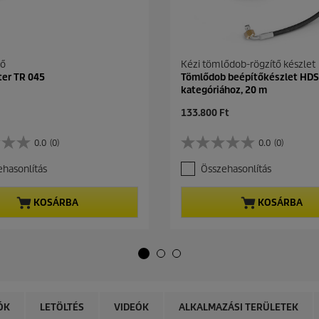
tő
Kézi tömlődob-rögzítő készlet
ter TR 045
Tömlődob beépítőkészlet HD
kategóriához, 20 m
C
133.800 Ft
u
r
0.0
(0)
0.0
(0)
0
r
.
e
hasonlítás
Összehasonlítás
0
n
a
t
z
p
KOSÁRBA
KOSÁRBA
e
r
l
o
é
d
r
u
h
c
e
t
t
p
ő
r
ÓK
LETÖLTÉS
VIDEÓK
ALKALMAZÁSI TERÜLETEK
5
i