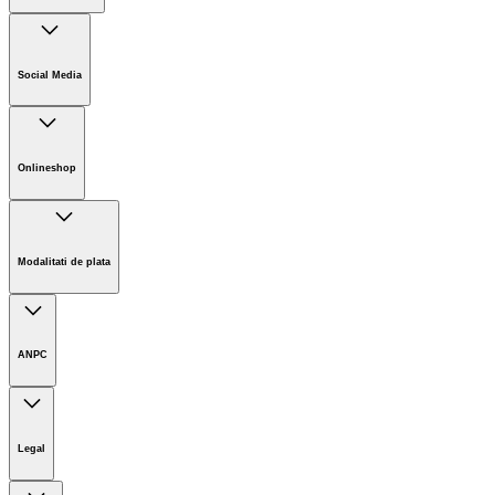
Companie
Cariere
Social Media
Sustenabilitate
Noutati
Onlineshop
Informații magazin online
Termeni și condiții generale
Modalitati de plata
Retur
ANPC
Legal