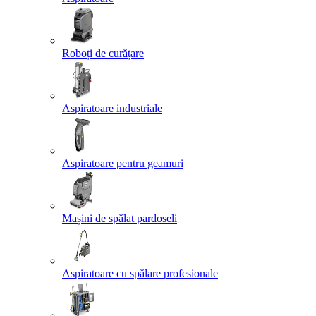
Roboți de curățare
Aspiratoare industriale
Aspiratoare pentru geamuri
Mașini de spălat pardoseli
Aspiratoare cu spălare profesionale