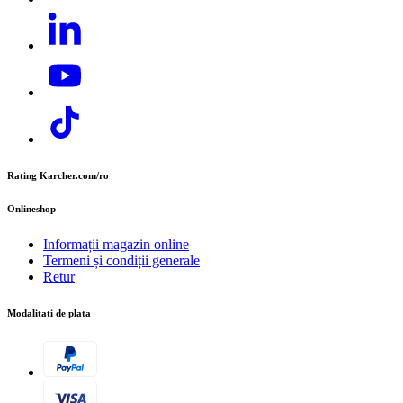
Telefon:
+40 374 832 500
E-mail:
contact.office@cer.kaercher.com
Rating Karcher.com/ro
Onlineshop
Informații magazin online
Termeni și condiții generale
Retur
Modalitati de plata