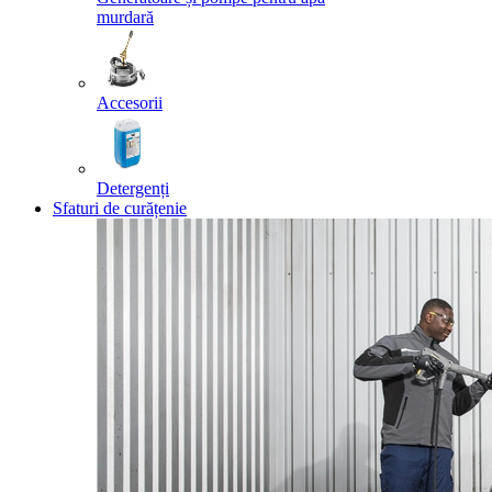
murdară
Accesorii
Detergenți
Sfaturi de curățenie