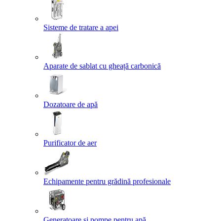
Sisteme de tratare a apei
Aparate de sablat cu gheață carbonică
Dozatoare de apă
Purificator de aer
Echipamente pentru grădină profesionale
Generatoare și pompe pentru apă