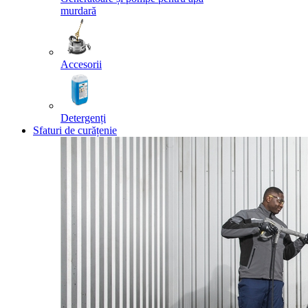
murdară
Accesorii
Detergenți
Sfaturi de curățenie