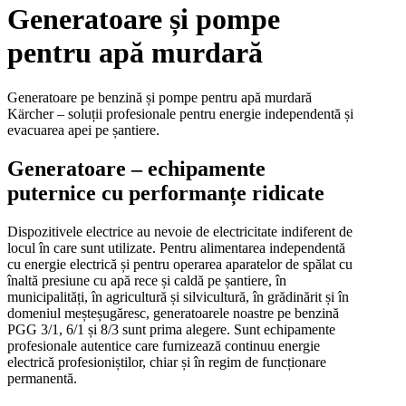
Generatoare și pompe
pentru apă murdară
Generatoare pe benzină și pompe pentru apă murdară
Kärcher – soluții profesionale pentru energie independentă și
evacuarea apei pe șantiere.
Generatoare – echipamente
puternice cu performanțe ridicate
Dispozitivele electrice au nevoie de electricitate indiferent de
locul în care sunt utilizate. Pentru alimentarea independentă
cu energie electrică și pentru operarea aparatelor de spălat cu
înaltă presiune cu apă rece și caldă pe șantiere, în
municipalități, în agricultură și silvicultură, în grădinărit și în
domeniul meșteșugăresc, generatoarele noastre pe benzină
PGG 3/1, 6/1 și 8/3 sunt prima alegere. Sunt echipamente
profesionale autentice care furnizează continuu energie
electrică profesioniștilor, chiar și în regim de funcționare
permanentă.