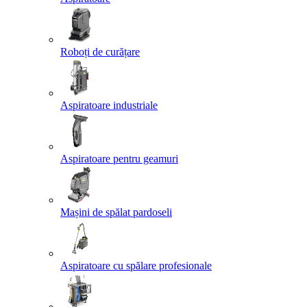
Roboți de curățare
Aspiratoare industriale
Aspiratoare pentru geamuri
Mașini de spălat pardoseli
Aspiratoare cu spălare profesionale