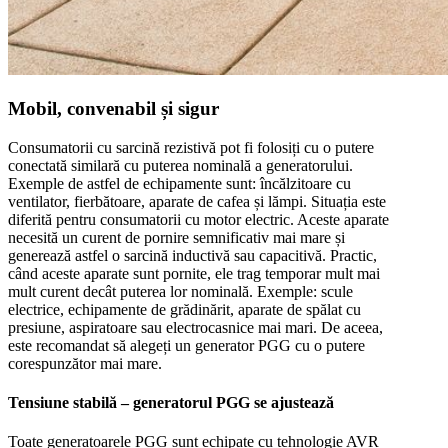
Mobil, convenabil și sigur
Consumatorii cu sarcină rezistivă pot fi folosiți cu o putere
conectată similară cu puterea nominală a generatorului.
Exemple de astfel de echipamente sunt: încălzitoare cu
ventilator, fierbătoare, aparate de cafea și lămpi. Situația este
diferită pentru consumatorii cu motor electric. Aceste aparate
necesită un curent de pornire semnificativ mai mare și
generează astfel o sarcină inductivă sau capacitivă. Practic,
când aceste aparate sunt pornite, ele trag temporar mult mai
mult curent decât puterea lor nominală. Exemple: scule
electrice, echipamente de grădinărit, aparate de spălat cu
presiune, aspiratoare sau electrocasnice mai mari. De aceea,
este recomandat să alegeți un generator PGG cu o putere
corespunzător mai mare.
Tensiune stabilă – generatorul PGG se ajustează
Toate generatoarele PGG sunt echipate cu tehnologie AVR