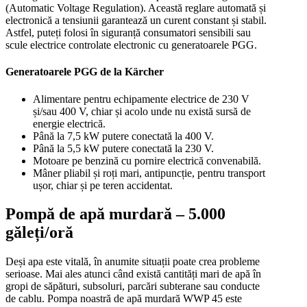
(Automatic Voltage Regulation). Această reglare automată și
electronică a tensiunii garantează un curent constant și stabil.
Astfel, puteți folosi în siguranță consumatori sensibili sau
scule electrice controlate electronic cu generatoarele PGG.
Generatoarele PGG de la Kärcher
Alimentare pentru echipamente electrice de 230 V
și/sau 400 V, chiar și acolo unde nu există sursă de
energie electrică.
Până la 7,5 kW putere conectată la 400 V.
Până la 5,5 kW putere conectată la 230 V.
Motoare pe benzină cu pornire electrică convenabilă.
Mâner pliabil și roți mari, antipuncție, pentru transport
ușor, chiar și pe teren accidentat.
Pompă de apă murdară – 5.000
găleți/oră
Deși apa este vitală, în anumite situații poate crea probleme
serioase. Mai ales atunci când există cantități mari de apă în
gropi de săpături, subsoluri, parcări subterane sau conducte
de cablu. Pompa noastră de apă murdară WWP 45 este