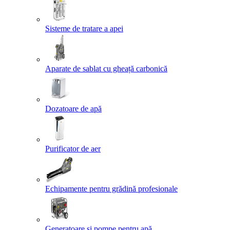
Sisteme de tratare a apei
Aparate de sablat cu gheață carbonică
Dozatoare de apă
Purificator de aer
Echipamente pentru grădină profesionale
Generatoare și pompe pentru apă