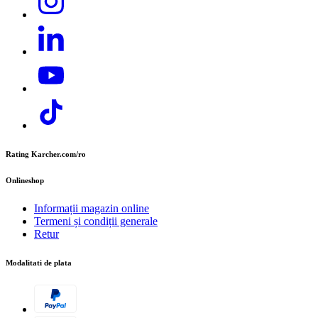
Telefon:
+40 374 832 500
E-mail:
contact.office@cer.kaercher.com
Rating Karcher.com/ro
Onlineshop
Informații magazin online
Termeni și condiții generale
Retur
Modalitati de plata