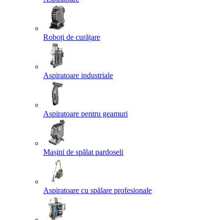
Roboți de curățare
Aspiratoare industriale
Aspiratoare pentru geamuri
Mașini de spălat pardoseli
Aspiratoare cu spălare profesionale