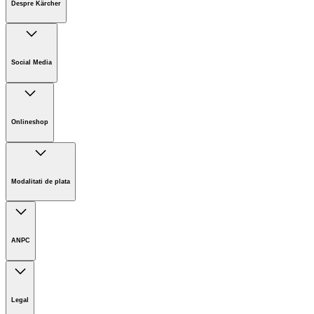
Despre Kärcher
Companie
Cariere
Social Media
Sustenabilitate
Noutati
Onlineshop
Informații magazin online
Termeni și condiții generale
Modalitati de plata
Retur
ANPC
Legal