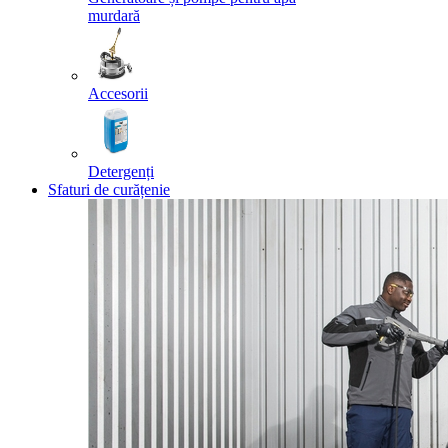
murdară
Accesorii
Detergenți
Sfaturi de curățenie