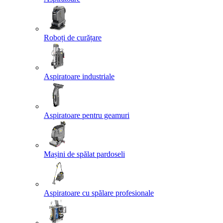
Roboți de curățare
Aspiratoare industriale
Aspiratoare pentru geamuri
Mașini de spălat pardoseli
Aspiratoare cu spălare profesionale