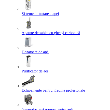
Sisteme de tratare a apei
Aparate de sablat cu gheață carbonică
Dozatoare de apă
Purificator de aer
Echipamente pentru grădină profesionale
Generatoare și pompe pentru apă