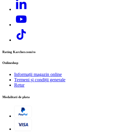
E-mail:
contact.office@cer.kaercher.com
Descarcă PDF
Rating Karcher.com/ro
Onlineshop
Informații magazin online
Termeni și condiții generale
Retur
Priza suplimentara
Pentru atasarea unitatii de aspirare pentru a reduce formarea
Modalitati de plata
de praf Crește performanța de curățare.