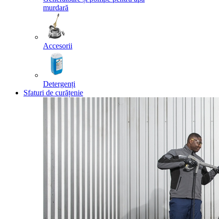
murdară
Accesorii
Detergenți
Sfaturi de curățenie