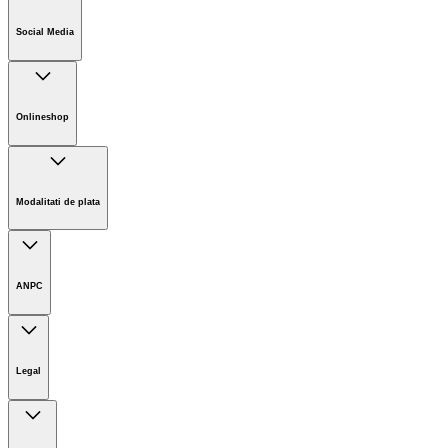
Companie
Cariere
Social Media
Sustenabilitate
Noutati
Onlineshop
Informații magazin online
Termeni și condiții generale
Modalitati de plata
Retur
ANPC
Legal
Imprint
Limitarea răspunderii