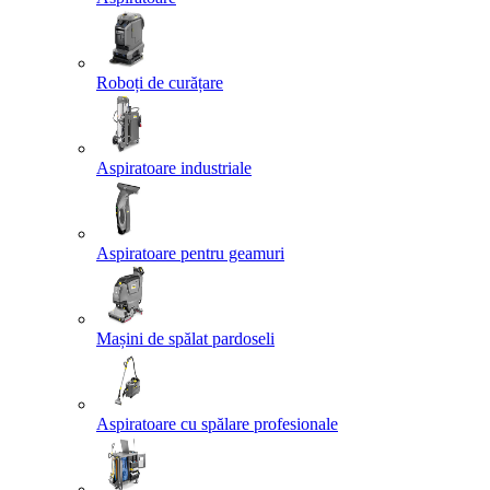
Roboți de curățare
Aspiratoare industriale
Aspiratoare pentru geamuri
Mașini de spălat pardoseli
Aspiratoare cu spălare profesionale