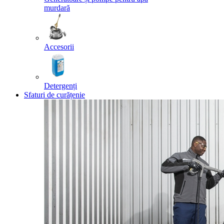
murdară
Accesorii
Detergenți
Sfaturi de curățenie