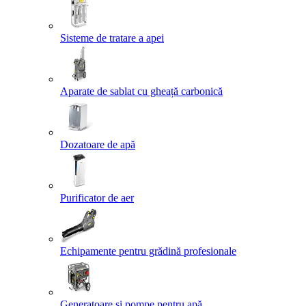
Sisteme de tratare a apei
Aparate de sablat cu gheață carbonică
Dozatoare de apă
Purificator de aer
Echipamente pentru grădină profesionale
Generatoare și pompe pentru apă