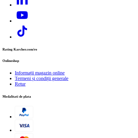
E-mail:
contact.office@cer.kaercher.com
Rating Karcher.com/ro
Onlineshop
Informații magazin online
Termeni și condiții generale
Retur
Modalitati de plata