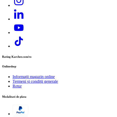
Telefon:
+40 374 832 500
E-mail:
contact.office@cer.kaercher.com
Rating Karcher.com/ro
Onlineshop
Informații magazin online
Termeni și condiții generale
Retur
Modalitati de plata