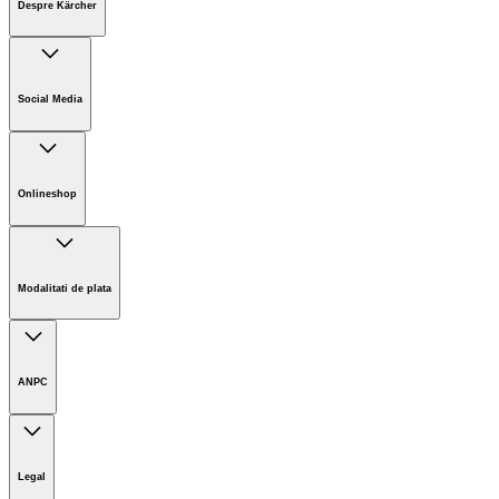
Despre Kärcher
Companie
Cariere
Social Media
Sustenabilitate
Noutati
Onlineshop
Informații magazin online
Termeni și condiții generale
Modalitati de plata
Retur
ANPC
Legal