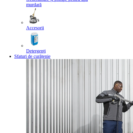
murdară
Accesorii
Detergenți
Sfaturi de curățenie