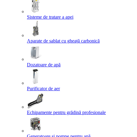
Sisteme de tratare a apei
Aparate de sablat cu gheață carbonică
Dozatoare de apă
Purificator de aer
Echipamente pentru grădină profesionale
Generatoare și pompe pentru apă