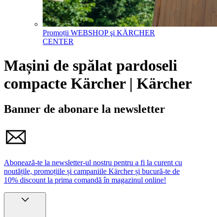
Promoții WEBSHOP şi KÄRCHER
CENTER
Mașini de spălat pardoseli
compacte Kärcher | Kärcher
Banner de abonare la newsletter
Abonează-te la newsletter-ul nostru pentru a fi la curent cu
noutățile, promoțiile și campaniile Kärcher și bucură-te de
10% discount la prima comandă în magazinul online!