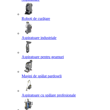
Roboți de curățare
Aspiratoare industriale
Aspiratoare pentru geamuri
Mașini de spălat pardoseli
Aspiratoare cu spălare profesionale