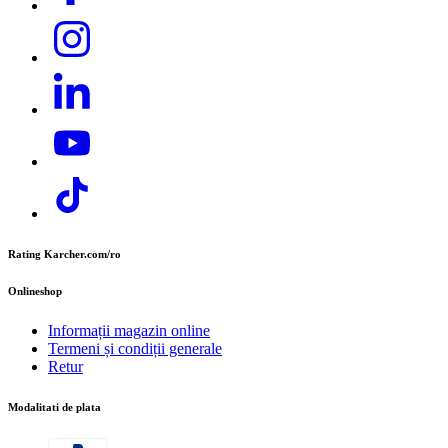
Adresa: Str. Nordului 13-15, Curtea de Argeș
Telefon:
+40 374 832 500
E-mail:
contact.office@cer.kaercher.com
Rating Karcher.com/ro
Onlineshop
Informații magazin online
Termeni și condiții generale
Retur
Modalitati de plata