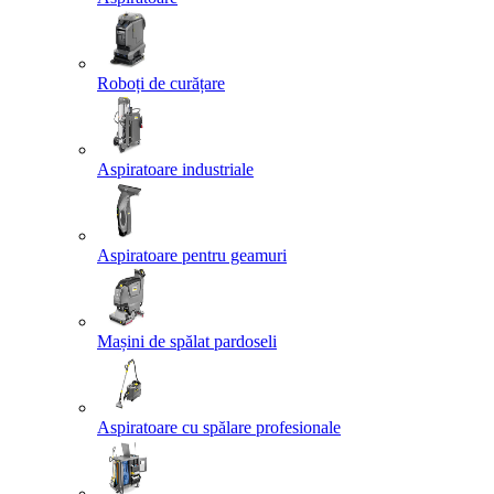
Roboți de curățare
Aspiratoare industriale
Aspiratoare pentru geamuri
Mașini de spălat pardoseli
Aspiratoare cu spălare profesionale