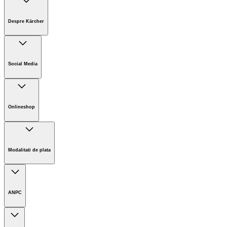
Despre Kärcher
Companie
Cariere
Social Media
Sustenabilitate
Noutati
Onlineshop
Informații magazin online
Termeni și condiții generale
Modalitati de plata
Retur
ANPC