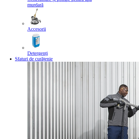
murdară
Accesorii
Detergenți
Sfaturi de curățenie