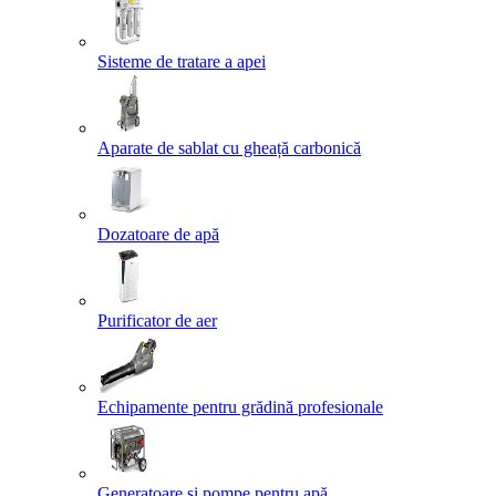
Sisteme de tratare a apei
Aparate de sablat cu gheață carbonică
Dozatoare de apă
Purificator de aer
Echipamente pentru grădină profesionale
Generatoare și pompe pentru apă