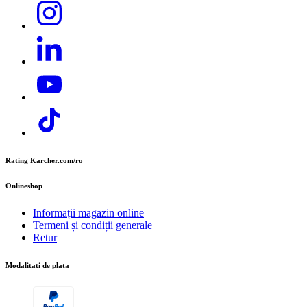
Adresa: Str. Nordului 13-15, Curtea de Argeș
Telefon:
+40 374 832 500
Descarcă PDF
E-mail:
contact.office@cer.kaercher.com
Fișă cu date de securitate
Rating Karcher.com/ro
Onlineshop
Informații magazin online
Termeni și condiții generale
Retur
Modalitati de plata