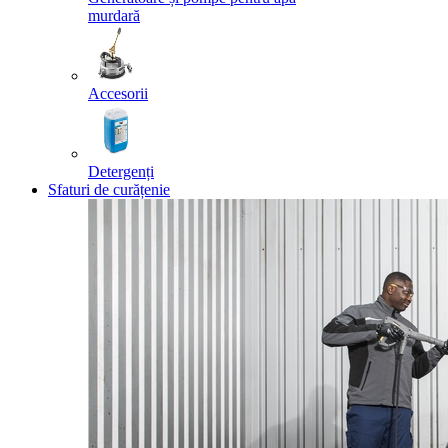
murdară
Accesorii
Detergenți
Sfaturi de curățenie