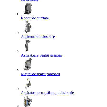
Roboți de curățare
Aspiratoare industriale
Aspiratoare pentru geamuri
Mașini de spălat pardoseli
Aspiratoare cu spălare profesionale