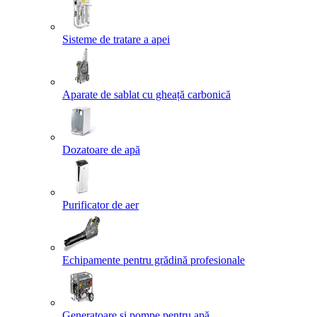
Sisteme de tratare a apei
Aparate de sablat cu gheață carbonică
Dozatoare de apă
Purificator de aer
Echipamente pentru grădină profesionale
Generatoare și pompe pentru apă