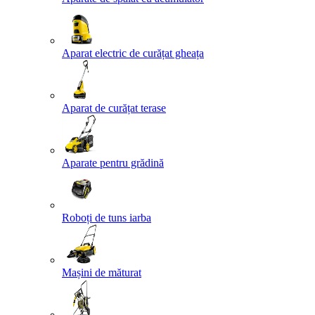
Aparat electric de curățat gheața
Aparat de curățat terase
Aparate pentru grădină
Roboți de tuns iarba
Mașini de măturat