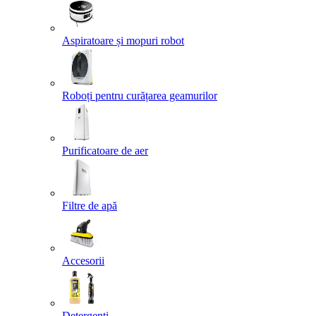
Aspiratoare și mopuri robot
Roboți pentru curățarea geamurilor
Purificatoare de aer
Filtre de apă
Accesorii
Detergenți