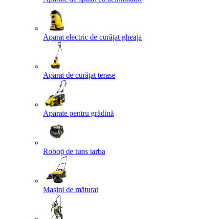
Aparat electric de curățat gheața
Aparat de curățat terase
Aparate pentru grădină
Roboți de tuns iarba
Mașini de măturat