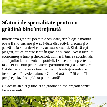
Sfaturi de specialitate pentru o
grădină bine întreținută
Întreținerea grădinii poate fi obositoare, dar în egală măsură
poate fi și o pasiune și o activitate distractivă, precum și o
pauză de la viața de zi cu zi, adesea stresantă. Și dacă ești
pregătit, știi ce trebuie făcut în grădină și când. Acest lucru îți
economisește timp și disconfort, cum ar fi tăierea accidentală
a tufișurilor la momentul nepotrivit. Dar ce anotimp este, de
fapt, cel mai bun pentru tăierea gardurilor vii și a copacilor?
Cât de des ar trebui să tunzi sau să mulcești gazonul? Ce
trebuie avut în vedere atunci când uzi grădina? Și cum îți
pregătești iazul și grădina pentru iarnă?
Cu aceste sfaturi și trucuri de grădinărit, ești pregătit pentru
toate sarcinile: