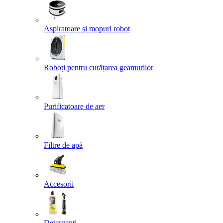
Aspiratoare și mopuri robot
Roboți pentru curățarea geamurilor
Purificatoare de aer
Filtre de apă
Accesorii
Detergenți