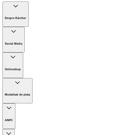
Despre Kärcher
Companie
Cariere
Social Media
Sustenabilitate
Noutati
Onlineshop
Informații magazin online
Termeni și condiții generale
Modalitati de plata
Retur
ANPC