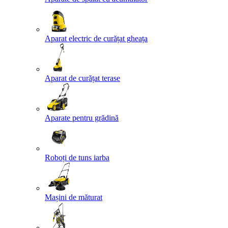
Aparat electric de curățat gheața
Aparat de curățat terase
Aparate pentru grădină
Roboți de tuns iarba
Mașini de măturat