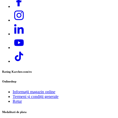
Unitate de producție a grupului Kärcher
Adresa: Str. Nordului 13-15, Curtea de Argeș
Telefon:
+40 374 832 500
E-mail:
contact.office@cer.kaercher.com
Rating Karcher.com/ro
Onlineshop
Informații magazin online
Termeni și condiții generale
Retur
Modalitati de plata