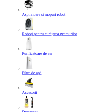
Aspiratoare și mopuri robot
Roboți pentru curățarea geamurilor
Purificatoare de aer
Filtre de apă
Accesorii
Detergenți