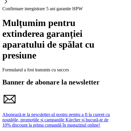
Confirmare inregistrare 5 ani garantie HPW
Mulțumim pentru
extinderea garanției
aparatului de spălat cu
presiune
Formularul a fost transmis cu succes
Banner de abonare la newsletter
Abonează-te la newsletter-ul nostru pentru a fi la curent cu
noutățile, promoțiile și campaniile Kärcher și bucură-te de
10% discount la prima comandă în magazinul online!