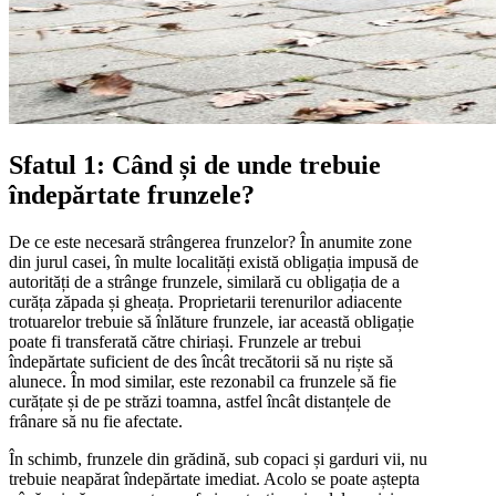
Sfatul 1: Când și de unde trebuie
îndepărtate frunzele?
De ce este necesară strângerea frunzelor? În anumite zone
din jurul casei, în multe localități există obligația impusă de
autorități de a strânge frunzele, similară cu obligația de a
curăța zăpada și gheața. Proprietarii terenurilor adiacente
trotuarelor trebuie să înlăture frunzele, iar această obligație
poate fi transferată către chiriași. Frunzele ar trebui
îndepărtate suficient de des încât trecătorii să nu riște să
alunece. În mod similar, este rezonabil ca frunzele să fie
curățate și de pe străzi toamna, astfel încât distanțele de
frânare să nu fie afectate.
În schimb, frunzele din grădină, sub copaci și garduri vii, nu
trebuie neapărat îndepărtate imediat. Acolo se poate aștepta