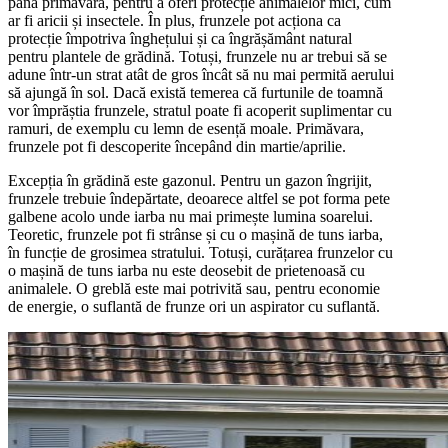
până primăvara, pentru a oferi protecție animalelor mici, cum
ar fi aricii și insectele. În plus, frunzele pot acționa ca
protecție împotriva înghețului și ca îngrășământ natural
pentru plantele de grădină. Totuși, frunzele nu ar trebui să se
adune într-un strat atât de gros încât să nu mai permită aerului
să ajungă în sol. Dacă există temerea că furtunile de toamnă
vor împrăștia frunzele, stratul poate fi acoperit suplimentar cu
ramuri, de exemplu cu lemn de esență moale. Primăvara,
frunzele pot fi descoperite începând din martie/aprilie.
Excepția în grădină este gazonul. Pentru un gazon îngrijit,
frunzele trebuie îndepărtate, deoarece altfel se pot forma pete
galbene acolo unde iarba nu mai primește lumina soarelui.
Teoretic, frunzele pot fi strânse și cu o mașină de tuns iarba,
în funcție de grosimea stratului. Totuși, curățarea frunzelor cu
o mașină de tuns iarba nu este deosebit de prietenoasă cu
animalele. O greblă este mai potrivită sau, pentru economie
de energie, o suflantă de frunze ori un aspirator cu suflantă.