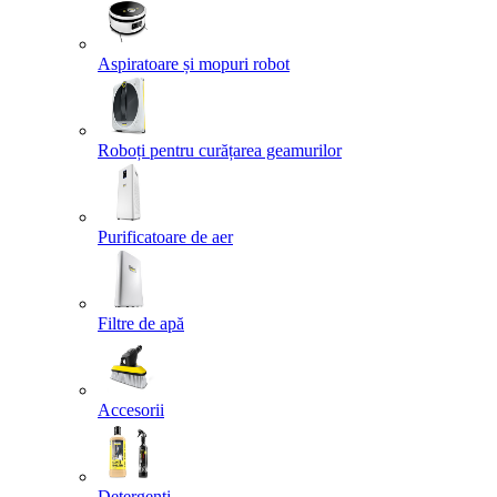
Aspiratoare și mopuri robot
Roboți pentru curățarea geamurilor
Purificatoare de aer
Filtre de apă
Accesorii
Detergenți