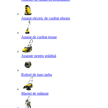
Aparat electric de curățat gheața
Aparat de curățat terase
Aparate pentru grădină
Roboți de tuns iarba
Mașini de măturat