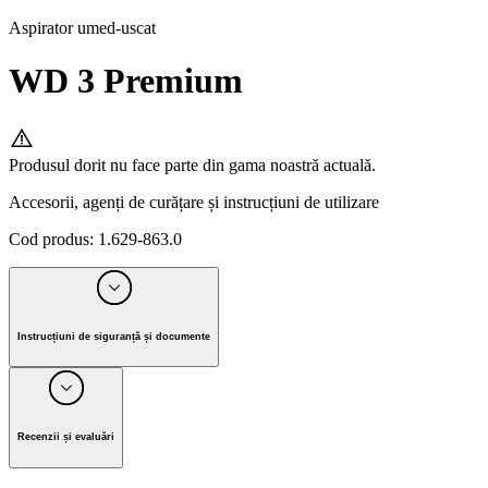
Aspirator umed-uscat
WD 3 Premium
Produsul dorit nu face parte din gama noastră actuală.
Accesorii, agenți de curățare și instrucțiuni de utilizare
Cod produs
:
1.629-863.0
Instrucțiuni de siguranță și documente
Producător Alfred Kärcher SE & Co. KG
Alfred-Kärcher-Strasse 28-40, 71364 Winnenden, Germany
Recenzii și evaluări
Tel. +49 7195 / 14-0 I Fax +49 7195 / 14-2212