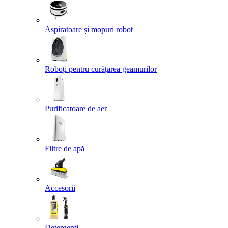
Aspiratoare și mopuri robot
Roboți pentru curățarea geamurilor
Purificatoare de aer
Filtre de apă
Accesorii
Detergenți