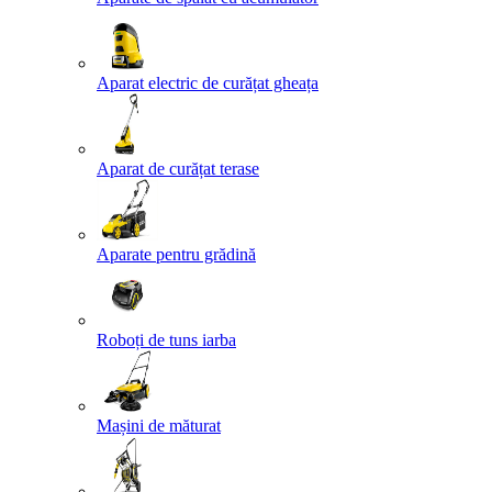
Aparat electric de curățat gheața
Aparat de curățat terase
Aparate pentru grădină
Roboți de tuns iarba
Mașini de măturat