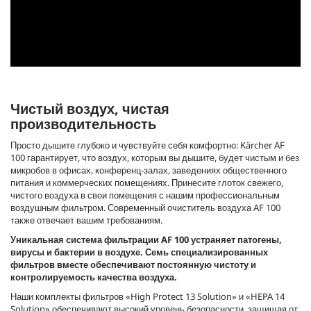
0
с
е
к
Чистый воздух, чистая
у
производительность
н
д
Просто дышите глубоко и чувствуйте себя комфортно: Kärcher AF
ы
100 гарантирует, что воздух, которым вы дышите, будет чистым и без
и
микробов в офисах, конференц-залах, заведениях общественного
з
питания и коммерческих помещениях. Принесите глоток свежего,
0
с
чистого воздуха в свои помещения с нашим профессиональным
е
воздушным фильтром. Современный очиститель воздуха AF 100
к
также отвечает вашим требованиям.
у
н
Уникальная система фильтрации AF 100 устраняет патогены,
д
вирусы и бактерии в воздухе. Семь специализированных
ы
фильтров вместе обеспечивают постоянную чистоту и
контролируемость качества воздуха.
Наши комплекты фильтров «High Protect 13 Solution» и «HEPA 14
Solution» обеспечивают высокий уровень безопасности, защищая от