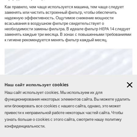
Как правило, чем чаще используется машина, тем чаще следует
заменять или чистить встроенный фильтр, чтобы обеспечить
надежную эффективность. Ощутимое снижение мощности
всасывания в воздушном фильтре свидетельствует о
необходимости замены фильтра. В идеале фильтр HEPA 14 следует
заменять каждые три месяца. В зонах с повышенными требованиями
к гигиене рекомендуется менять фильтр каждый месяц.
Наш сайт использует cookies
GO!FURTHER: АКЦИЯ
Наш сайт использует cookies. Мы используем их для
Узнай больше
функционирования некоторых элементов сайта. Вы можете удалить
или блокировать все cookies с нашего сайта, однако, это может
УЗНАЙ БОЛЬШЕ
привести к неправильной работе некоторых частей сайта. Чтобы
Чистить или менять фильтр?
узнать больше о cookies с этого сайта, смотрите нашу политику
конфиденциальности.
Consistently high filter strength and regular filter replacement are
particularly important for allergy sufferers. A filter gradually loses its