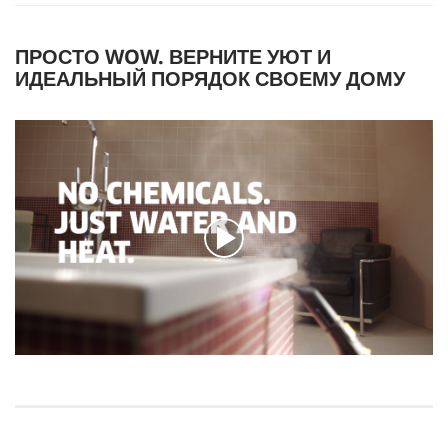
ПРОСТО WOW. ВЕРНИТЕ УЮТ И
ИДЕАЛЬНЫЙ ПОРЯДОК СВОЕМУ ДОМУ
0
с
е
к
у
н