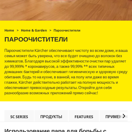
Home
Home & Garden
Пароочистители
ПАРООЧИСТИТЕЛИ
Пароочистители Kärcher обеспечивают чистоту во всем доме, и ваша
семья может быть уверена, что все будет очищено до волокон без
химикатов. Благодаря высокой эффективности очистки пар удаляет
до 99,999% * коронавирусов, а также 99,99% ** всех типичных
домашних бактерий и обеспечивает гигиеническую и здоровую среду
обитания. Будь то на кухне, в ванной, на полу или даже во время
глажки, Kärcher действительно работает на полную мощность и
обеспечивает превосходные результаты. Откройте для себя
разнообразие возможных приложений прямо сейчас!
SC SERIES
ПРОДУКТЫ
FEATURES
ПРИМЕНЕНИ
Использование пара для борьбы с