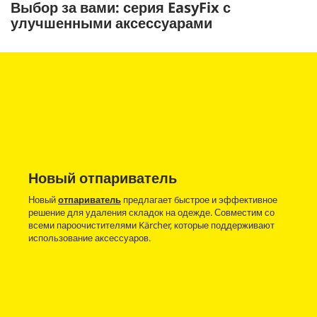
Выбор за вами: серия
EasyFix
с
д
ы
улучшенными аксессуарами
и
з
0
с
е
к
у
н
д
ы
Новый отпариватель
Новый
отпариватель
предлагает быстрое и эффективное
решение для удаления складок на одежде. Совместим со
всеми пароочистителями Kärcher, которые поддерживают
использование аксессуаров.