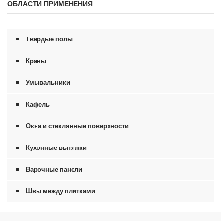
ОБЛАСТИ ПРИМЕНЕНИЯ
у
н
д
ы
и
Твердые полы
з
0
с
Краны
е
к
Умывальники
у
н
д
Кафель
ы
Окна и стеклянные поверхности
Кухонные вытяжки
Варочные панели
Швы между плитками