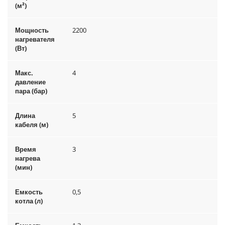
(м²)
Мощность
2200
нагревателя
(Вт)
Макс.
4
давление
пара (бар)
Длина
5
кабеля (м)
Время
3
нагрева
(мин)
Емкость
0,5
котла (л)