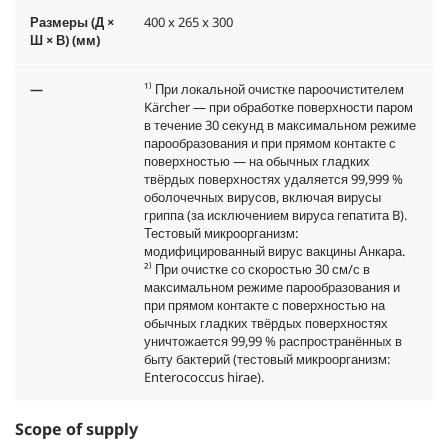
Размеры (Д ×
400 x 265 x 300
Ш × В) (мм)
—
¹⁾ При локальной очистке пароочистителем
Kärcher — при обработке поверхности паром
в течение 30 секунд в максимальном режиме
парообразования и при прямом контакте с
поверхностью — на обычных гладких
твёрдых поверхностях удаляется 99,999 %
оболочечных вирусов, включая вирусы
гриппа (за исключением вируса гепатита B).
Тестовый микроорганизм:
модифицированный вирус вакцины Анкара.
²⁾ При очистке со скоростью 30 см/с в
максимальном режиме парообразования и
при прямом контакте с поверхностью на
обычных гладких твёрдых поверхностях
уничтожается 99,99 % распространённых в
быту бактерий (тестовый микроорганизм:
Enterococcus hirae).
Scope of supply