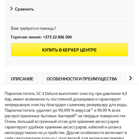
Сравнить
Вам требуется помощь?
Горячая линия: +373 22 806 300
КУПИТЬ В КЕРХЕР ЦЕНТРЕ
ОПИСАНИЕ
ОСОБЕННОСТИ И ПРЕИМУЩЕСТВА
СПЕ
Пароочиститель SC 4 Deluxe выполняет очистку при давлении 4,0
бар, имеет возможность постоянной дозаправки и гарантирует
непрерывную очистку благодаря съемному резервуару для воды.
Пароочиститель удаляет до 99,999 % вирусов¹⁾ ​​и 99,99 % всех
распространенных бытовых бактерий²⁾ на твердых поверхностях.
Очень большой встроенный отсек для хранения аксессуаров
гарантирует удобное хранение аксессуаров, кабелей и шланга
непосредственно на устройстве. Другие особенности включают в
себя светодиодное кольцо с подсветкой для индикации режима