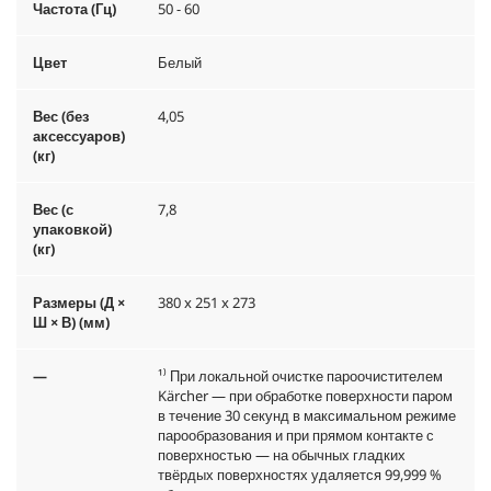
Частота (Гц)
50 - 60
Цвет
Белый
Вес (без
4,05
аксессуаров)
(кг)
Вес (с
7,8
упаковкой)
(кг)
Размеры (Д ×
380 x 251 x 273
Ш × В) (мм)
—
¹⁾ При локальной очистке пароочистителем
Kärcher — при обработке поверхности паром
в течение 30 секунд в максимальном режиме
парообразования и при прямом контакте с
поверхностью — на обычных гладких
твёрдых поверхностях удаляется 99,999 %