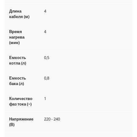
Длина
4
кабеля (м)
Время
4
нагрева
(мин)
Емкость
0,5
котла (л)
Емкость
0,8
бака (л)
Количество
1
фаз тока (~)
Напряжение
220 - 240
(В)