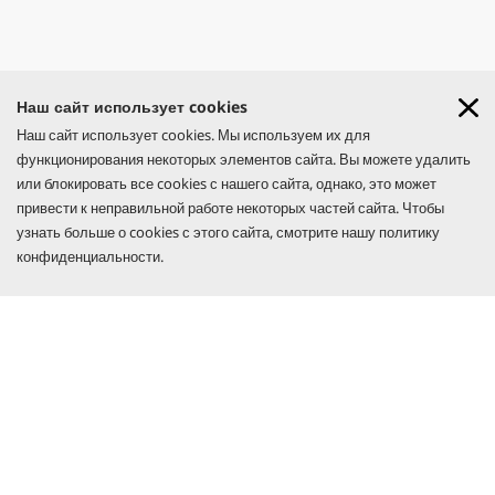
Наш сайт использует cookies
GO!FURTHER: АКЦИЯ
Наш сайт использует cookies. Мы используем их для
Узнай больше
функционирования некоторых элементов сайта. Вы можете удалить
Created with AI (artificial intelligence)
или блокировать все cookies с нашего сайта, однако, это может
УЗНАЙ БОЛЬШЕ
привести к неправильной работе некоторых частей сайта. Чтобы
узнать больше о cookies с этого сайта, смотрите нашу политику
ПОЛЕЗНАЯ ИНФОРМАЦИЯ
конфиденциальности.
СОБЛЮДЕНИЕ СООТВЕТСТВИЯ И ЧЕСТНОСТЬ
КОНТАКТЫ
СОЦИАЛЬНЫЕ СЕТИ
CO₂- NEUTRAL WEBSITE