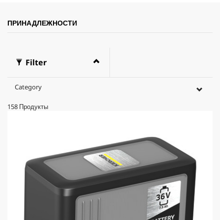
к
у
н
ПРИНАДЛЕЖНОСТИ
д
ы
Filter
Category
158
Продукты