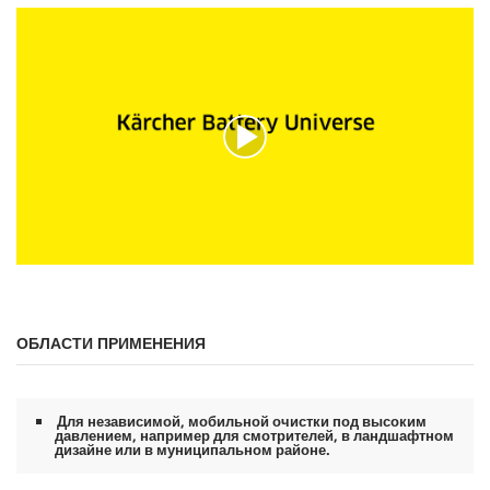
0
д
с
ы
е
к
у
н
д
ы
и
з
0
с
е
к
у
н
0
д
с
ы
е
к
ОБЛАСТИ ПРИМЕНЕНИЯ
у
н
д
ы
и
Для независимой, мобильной очистки под высоким
з
давлением, например для смотрителей, в ландшафтном
0
дизайне или в муниципальном районе.
с
е