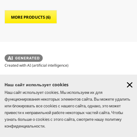
MORE PRODUCTS (6)
Created with AI (artificial intelligence)
Наш сайт использует cookies
ПОЛЕЗНАЯ ИНФОРМАЦИЯ
GO!FURTHER: АКЦИЯ
Наш сайт использует cookies. Мы используем их для
Узнай больше
СОБЛЮДЕНИЕ СООТВЕТСТВИЯ И ЧЕСТНОСТЬ
функционирования некоторых элементов сайта. Вы можете удалить
или блокировать все cookies с нашего сайта, однако, это может
КОНТАКТЫ
УЗНАЙ БОЛЬШЕ
привести к неправильной работе некоторых частей сайта. Чтобы
СОЦИАЛЬНЫЕ СЕТИ
узнать больше о cookies с этого сайта, смотрите нашу политику
конфиденциальности.
CO₂- NEUTRAL WEBSITE