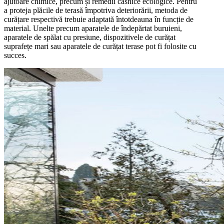
ajutoare chimice, precum și remedii casnice ecologice. Pentru
a proteja plăcile de terasă împotriva deteriorării, metoda de
curățare respectivă trebuie adaptată întotdeauna în funcție de
material. Unelte precum aparatele de îndepărtat buruieni,
aparatele de spălat cu presiune, dispozitivele de curățat
suprafețe mari sau aparatele de curățat terase pot fi folosite cu
succes.