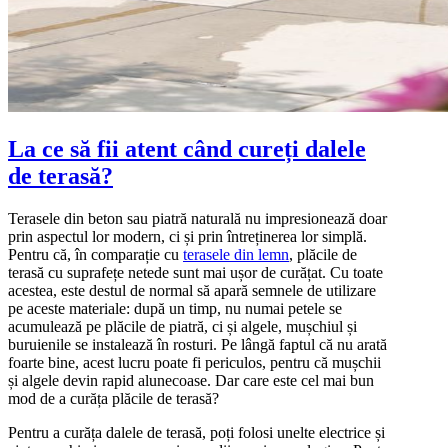
La ce să fii atent când cureți dalele
de terasă?
Terasele din beton sau piatră naturală nu impresionează doar
prin aspectul lor modern, ci și prin întreținerea lor simplă.
Pentru că, în comparație cu
terasele din lemn
, plăcile de
terasă cu suprafețe netede sunt mai ușor de curățat. Cu toate
acestea, este destul de normal să apară semnele de utilizare
pe aceste materiale: după un timp, nu numai petele se
acumulează pe plăcile de piatră, ci și algele, mușchiul și
buruienile se instalează în rosturi. Pe lângă faptul că nu arată
foarte bine, acest lucru poate fi periculos, pentru că mușchii
și algele devin rapid alunecoase. Dar care este cel mai bun
mod de a curăța plăcile de terasă?
Pentru a curăța dalele de terasă, poți folosi unelte electrice și