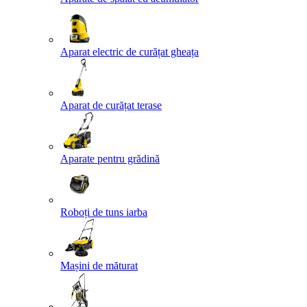
Aparat electric de curățat gheața
Aparat de curățat terase
Aparate pentru grădină
Roboți de tuns iarba
Mașini de măturat