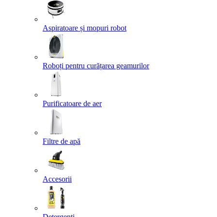
Aspiratoare și mopuri robot
Roboți pentru curățarea geamurilor
Purificatoare de aer
Filtre de apă
Accesorii
Detergenți