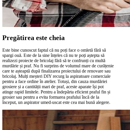
Pregătirea este cheia
Este bine cunoscut faptul că nu poți face o omletă fără să
spargi ouă. Este de la sine înțeles că nu te poți aștepta să
realizezi proiecte de bricolaj fără să te confrunți cu multă
murdărie și praf. Nu fi surprins de volumul mare de curățenie
care te așteaptă după finalizarea proiectului de renovare sau
bricolaj. Mulți meșteri DIY recurg la aspiratoare comerciale
pentru a face ordine în atelier. Totuși, din cauza murdăriei
grosiere și a cantității mari de praf, aceste aparate își pot
atinge rapid limitele. Pentru a îndepărta eficient praful fin și
grosier sau pentru a evita formarea prafului încă de la
început, un aspirator umed-uscat este cea mai bună alegere.