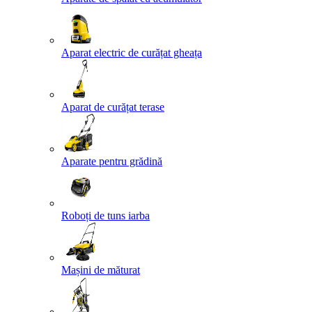
Aparat electric de curățat gheața
Aparat de curățat terase
Aparate pentru grădină
Roboți de tuns iarba
Mașini de măturat