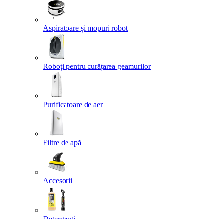
Aspiratoare și mopuri robot
Roboți pentru curățarea geamurilor
Purificatoare de aer
Filtre de apă
Accesorii
Detergenți