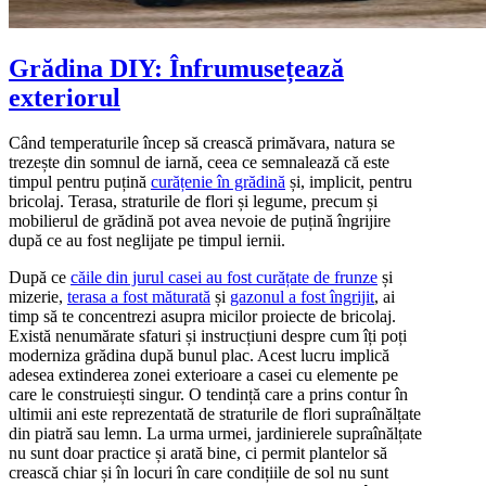
Grădina DIY: Înfrumusețează
exteriorul
Când temperaturile încep să crească primăvara, natura se
trezește din somnul de iarnă, ceea ce semnalează că este
timpul pentru puțină
curățenie în grădină
și, implicit, pentru
bricolaj. Terasa, straturile de flori și legume, precum și
mobilierul de grădină pot avea nevoie de puțină îngrijire
după ce au fost neglijate pe timpul iernii.
După ce
căile din jurul casei au fost curățate de frunze
și
mizerie,
terasa a fost măturată
și
gazonul a fost îngrijit
, ai
timp să te concentrezi asupra micilor proiecte de bricolaj.
Există nenumărate sfaturi și instrucțiuni despre cum îți poți
moderniza grădina după bunul plac. Acest lucru implică
adesea extinderea zonei exterioare a casei cu elemente pe
care le construiești singur. O tendință care a prins contur în
ultimii ani este reprezentată de straturile de flori supraînălțate
din piatră sau lemn. La urma urmei, jardinierele supraînălțate
nu sunt doar practice și arată bine, ci permit plantelor să
crească chiar și în locuri în care condițiile de sol nu sunt