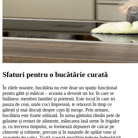
Sfaturi pentru o bucătărie curată
În zilele noastre, bucătăria nu este doar un spațiu funcțional
pentru gătit și mâncat – aceasta a devenit un loc în care se
întâlnesc membrii familiei și prietenii. Este locul în care iei
pauza de ceai, unde coci împreună, te relaxezi în timp ce
gătești și mai discuți despre cum îți merge. Prin urmare,
bucătăria este foarte utilizată. În urma gătitului rămân pete de
grăsime și resturi de alimente, mâncarea lasă urme în frigider
și, cu trecerea timpului, se formează depuneri de calcar pe
chiuvete și robinete, precum și în mașinile de spălat vase și
aparatele de cafea. Toată această murdărie trebuie îndepărtată