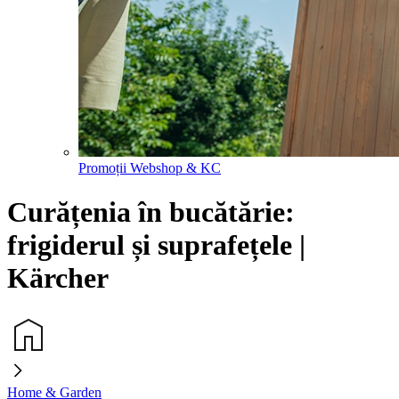
Promoții Webshop & KC
Curățenia în bucătărie:
frigiderul și suprafețele |
Kärcher
Home & Garden