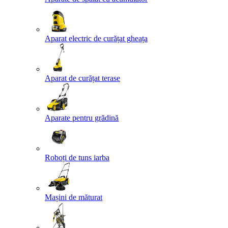
Aparat electric de curățat gheața
Aparat de curățat terase
Aparate pentru grădină
Roboți de tuns iarba
Mașini de măturat