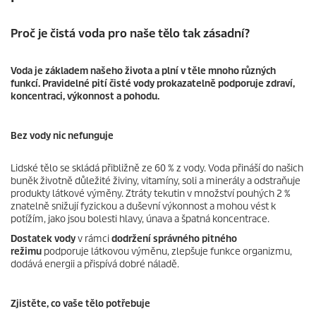
c
e
n
Proč je čistá voda pro naše tělo tak zásadní?
z
e
Voda je základem našeho života a plní v těle mnoho různých
funkcí. Pravidelné pití čisté vody prokazatelně podporuje zdraví,
koncentraci, výkonnost a pohodu.
Bez vody nic nefunguje
Lidské tělo se skládá přibližně ze 60 % z vody. Voda přináší do našich
buněk životně důležité živiny, vitamíny, soli a minerály a odstraňuje
produkty látkové výměny. Ztráty tekutin v množství pouhých 2 %
znatelně snižují fyzickou a duševní výkonnost a mohou vést k
potížím, jako jsou bolesti hlavy, únava a špatná koncentrace.
Dostatek vody
v rámci
dodržení správného pitného
režimu
podporuje látkovou výměnu, zlepšuje funkce organizmu,
dodává energii a přispívá dobré náladě.
Zjistěte, co vaše tělo potřebuje