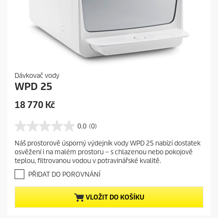
Dávkovač vody
WPD 25
C
18 770 Kč
u
r
0.0
(0)
0
r
.
Náš prostorově úsporný výdejník vody WPD 25 nabízí dostatek
e
0
osvěžení i na malém prostoru – s chlazenou nebo pokojově
z
n
teplou, filtrovanou vodou v potravinářské kvalitě.
5
t
h
PŘIDAT DO POROVNÁNÍ
p
v
r
ě
VLOŽIT DO KOŠÍKU
o
z
d
d
i