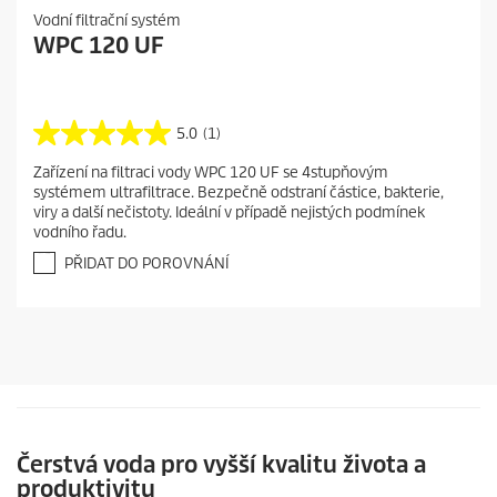
Vodní filtrační systém
WPC 120 UF
5.0
(1)
5
.
Zařízení na filtraci vody WPC 120 UF se 4stupňovým
0
systémem ultrafiltrace. Bezpečně odstraní částice, bakterie,
z
viry a další nečistoty. Ideální v případě nejistých podmínek
5
vodního řadu.
h
v
PŘIDAT DO POROVNÁNÍ
ě
z
d
i
č
e
k
.
1
Čerstvá voda pro vyšší kvalitu života a
r
e
produktivitu