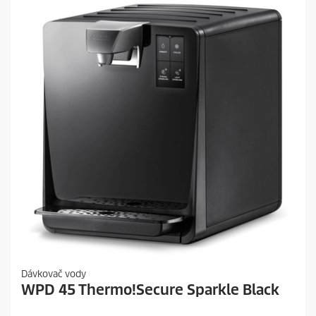
k
.
Dávkovač vody
WPD 45 Thermo!Secure Sparkle Black