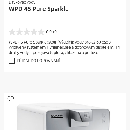
Dávkovač vody
WPD 45 Pure Sparkle
0.0
(0)
0
.
WPD 45 Pure Sparkle: stolní výdejník vody pro až 60 osob,
0
vybavený systémem Hygiene!Care a dotykovým displejem. Tři
z
druhy vody – pokojová teplota, chlazená a perlivá.
5
h
PŘIDAT DO POROVNÁNÍ
v
ě
z
d
i
č
e
k
.