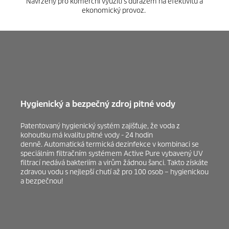
Navrženy pro komerční využití s důrazem na efektivitu a
ekonomický provoz.
Hygienický a bezpečný zdroj pitné vody
Patentovaný hygienický systém zajišťuje, že voda z
kohoutku má kvalitu pitné vody - 24 hodin
denně. Automatická termická dezinfekce v kombinaci se
speciálním filtračním systémem Active Pure vybavený UV
filtrací nedává bakteriím a virům žádnou šanci. Takto získáte
zdravou vodu s nejlepší chutí až pro 100 osob – hygienickou
a bezpečnou!