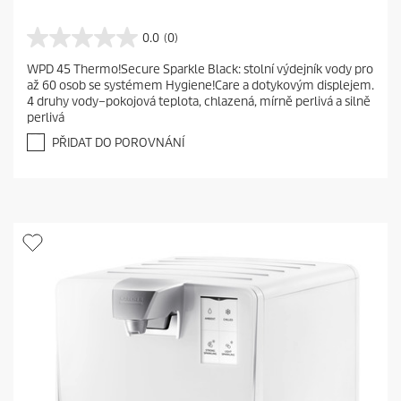
0.0
(0)
0
.
WPD 45 Thermo!Secure Sparkle Black: stolní výdejník vody pro
0
až 60 osob se systémem Hygiene!Care a dotykovým displejem.
z
4 druhy vody–pokojová teplota, chlazená, mírně perlivá a silně
5
perlivá
h
v
PŘIDAT DO POROVNÁNÍ
ě
z
d
i
č
e
k
.