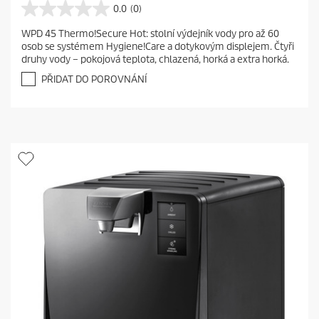
0.0
(0)
0
.
WPD 45 Thermo!Secure Hot: stolní výdejník vody pro až 60
0
osob se systémem Hygiene!Care a dotykovým displejem. Čtyři
z
druhy vody – pokojová teplota, chlazená, horká a extra horká.
5
h
PŘIDAT DO POROVNÁNÍ
v
ě
z
d
i
č
e
k
.