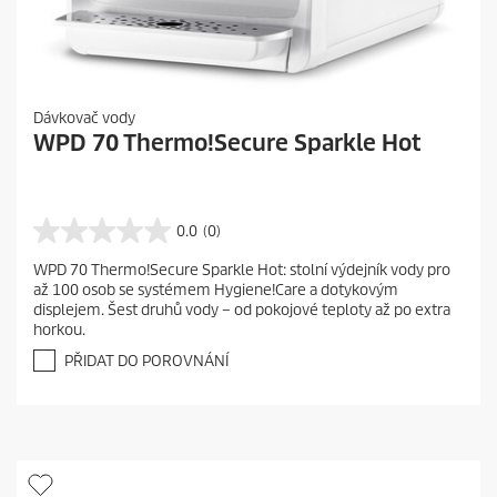
Dávkovač vody
WPD 70 Thermo!Secure Sparkle Hot
0.0
(0)
0
.
WPD 70 Thermo!Secure Sparkle Hot: stolní výdejník vody pro
0
až 100 osob se systémem Hygiene!Care a dotykovým
z
displejem. Šest druhů vody – od pokojové teploty až po extra
5
horkou.
h
v
PŘIDAT DO POROVNÁNÍ
ě
z
d
i
č
e