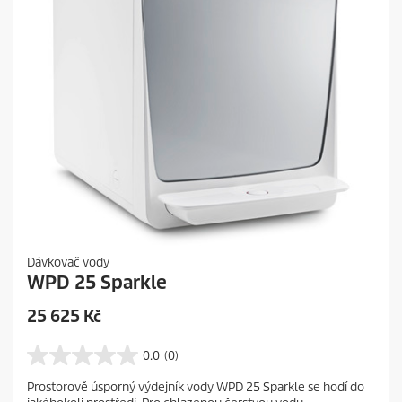
Dávkovač vody
WPD 25 Sparkle
C
25 625 Kč
u
r
0.0
(0)
0
r
.
Prostorově úsporný výdejník vody WPD 25 Sparkle se hodí do
e
0