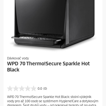
Dávkovač vody
WPD 70 Thermo!Secure Sparkle Hot
Black
0.0
(0)
0
.
WPD 70 Thermo!Secure Sparkle Hot Black: stolní výdejník
0
vody pro až 100 osob se systémem Hygiene!Care a dotykovým
z
displejem. Šest druhů vody – od pokojové teploty až po extra