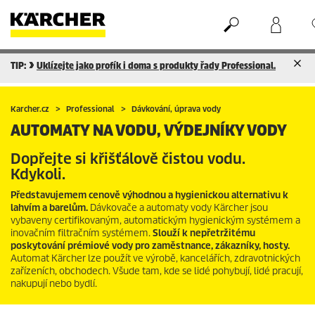
TIP:
Uklízejte jako profík i doma s produkty řady Professional.
Nákupní košík
Seznam oblíbených produktů
Karcher.cz
Professional
Dávkování, úprava vody
AUTOMATY NA VODU, VÝDEJNÍKY VODY
Dopřejte si křišťálově čistou vodu.
Kdykoli.
Představujemem cenově výhodnou a hygienickou alternativu k
lahvím a barelům.
Dávkovače a automaty vody Kärcher jsou
vybaveny certifikovaným, automatickým hygienickým systémem a
inovačním filtračním systémem.
Slouží k nepřetržitému
poskytování prémiové vody pro zaměstnance, zákazníky, hosty.
Automat Kärcher lze použít ve výrobě, kancelářích, zdravotnických
zařízeních, obchodech. Všude tam, kde se lidé pohybují, lidé pracují,
nakupují nebo bydlí.