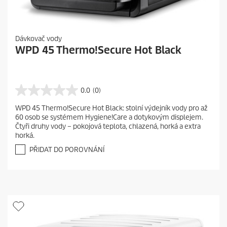
Dávkovač vody
WPD 45 Thermo!Secure Hot Black
0.0
(0)
0
.
WPD 45 Thermo!Secure Hot Black: stolní výdejník vody pro až
0
60 osob se systémem Hygiene!Care a dotykovým displejem.
z
Čtyři druhy vody – pokojová teplota, chlazená, horká a extra
5
horká.
h
v
PŘIDAT DO POROVNÁNÍ
ě
z
d
i
č
e
k
.