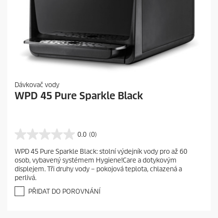
Dávkovač vody
WPD 45 Pure Sparkle Black
0.0
(0)
0
.
WPD 45 Pure Sparkle Black: stolní výdejník vody pro až 60
0
osob, vybavený systémem Hygiene!Care a dotykovým
z
displejem. Tři druhy vody – pokojová teplota, chlazená a
5
perlivá.
h
v
PŘIDAT DO POROVNÁNÍ
ě
z
d