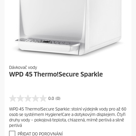
Dávkovač vody
WPD 45 Thermo!Secure Sparkle
0.0
(0)
0
.
WPD 45 Thermo!Secure Sparkle: stolní výdejník vody pro až 60
0
osob se systémem Hygiene!Care a dotykovým displejem. Čtyři
z
druhy vody – pokojová teplota, chlazená, mírně perlivá a silně
5
perlivá
h
v
PŘIDAT DO POROVNÁNÍ