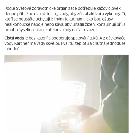
Podle Světové zdravotnické organizace potřebuje každý člověk
denně přibližně dva až tři litry vody, aby zůstal aktivní a výkonný. Ti,
kteří se neustále uchylují k jiným tekutinám, jako jsou džusy,
nealkoholické nápoje nebo káva, aby uhasili žízeň, konzumují příliš
mnoho kyselin, cukru, kofeinu a řady dalších složek.
Čistá voda
je bez kalorií a podporuje spalování tuků. A z dávkovače
vody Kärcher má vždy skvělou kvalitu, teplotu a chutná jednoduše
lahodně.