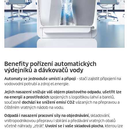
Benefity pořízení automatických
výdejníků a dávkovačů vody
Automaty se jednoduše umístí a připojí
- stačí zajistit připojení na
vodovodní potrubí a zdroj el.energie.
Jejich nasazení snížuje váš objem plastového odpadu
,
ušetřit lze
na energii a prostředcích
spojených s logoitikou lahví a barelů,
současně
dochází ke snížení emisí CO2
vázaných na přepravou a
čištěním vratných nádob na vodu.
Odpadá i nasazení pracovní síly na objednávání,
skladování,
vnitropodnikovou přepravu i sbírání a předávání vratných obalů
včetně náhrady „ztrát“.
Uvolní se i vaše skladová plocha
, kterou lze