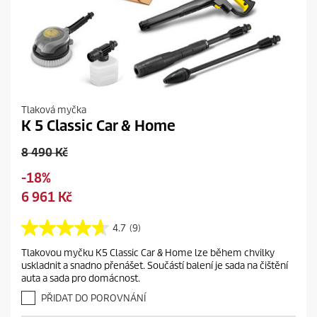
Tlaková myčka
K 5 Classic Car & Home
O
8 490 Kč
l
S
-18%
d
a
C
6 961 Kč
p
v
u
r
i
r
4.7
(9)
o
4
n
r
d
.
g
Tlakovou myčku K5 Classic Car & Home lze během chvilky
e
7
u
uskladnit a snadno přenášet. Součástí balení je sada na čištění
z
n
c
auta a sada pro domácnost.
5
t
t
h
PŘIDAT DO POROVNÁNÍ
p
p
v