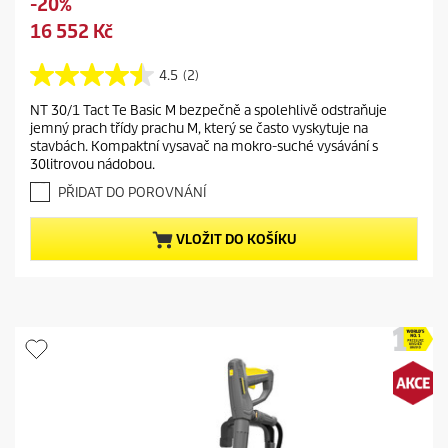
S
-20%
d
a
C
16 552 Kč
p
v
u
r
i
r
4.5
(2)
o
4
n
r
d
.
g
NT 30/1 Tact Te Basic M bezpečně a spolehlivě odstraňuje
e
5
u
jemný prach třídy prachu M, který se často vyskytuje na
z
n
c
stavbách. Kompaktní vysavač na mokro-suché vysávání s
5
t
t
30litrovou nádobou.
h
p
p
v
PŘIDAT DO POROVNÁNÍ
r
r
ě
o
z
i
VLOŽIT DO KOŠÍKU
d
d
c
i
u
e
č
c
e
t
k
.
p
2
r
r
i
e
c
c
e
e
n