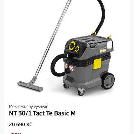
c
e
Mokro-suchý vysavač
NT 30/1 Tact Te Basic M
O
20 690 Kč
l