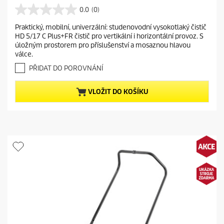
i
r
0.0
(0)
o
0
n
r
d
.
g
Praktický, mobilní, univerzální: studenovodní vysokotlaký čistič
e
0
u
HD 5/17 C Plus+FR čistič pro vertikální i horizontální provoz. S
z
n
c
úložným prostorem pro příslušenství a mosaznou hlavou
5
t
t
válce.
h
p
p
v
PŘIDAT DO POROVNÁNÍ
r
r
ě
o
z
i
VLOŽIT DO KOŠÍKU
d
d
c
i
u
e
č
c
e
t
k
.
p
r
i
c
e