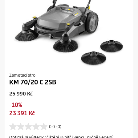
Zametací stroj
KM 70/20 C 2SB
O
25 990 Kč
l
S
-10%
d
a
C
23 391 Kč
p
v
u
r
i
r
0.0
(0)
o
0
n
r
d
.
Optimální výsledky čištění uvnitř i venku: ručně vedený