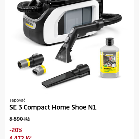
Tepovač
SE 3 Compact Home Shoe N1
O
5 590 Kč
l
S
-20%
d
a
C
4 472 Kč