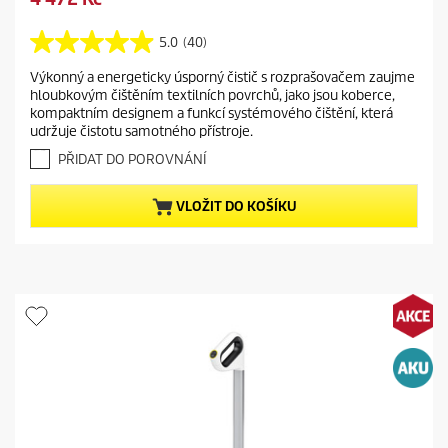
p
v
u
r
i
r
5.0
(40)
o
5
n
r
d
.
g
Výkonný a energeticky úsporný čistič s rozprašovačem zaujme
e
0
u
hloubkovým čištěním textilních povrchů, jako jsou koberce,
z
n
c
kompaktním designem a funkcí systémového čištění, která
5
t
t
udržuje čistotu samotného přístroje.
h
p
p
v
PŘIDAT DO POROVNÁNÍ
r
r
ě
o
z
i
VLOŽIT DO KOŠÍKU
d
d
c
i
u
e
č
c
e
t
k
.
p
4
r
0
i
r
c
e
e
c
e
n
z