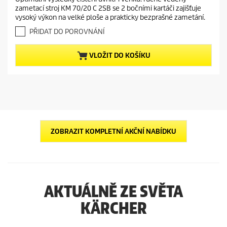
g
e
0
u
zametací stroj KM 70/20 C 2SB se 2 bočními kartáči zajišťuje
z
n
c
vysoký výkon na velké ploše a prakticky bezprašné zametání.
5
t
t
h
PŘIDAT DO POROVNÁNÍ
p
p
v
r
r
ě
VLOŽIT DO KOŠÍKU
o
z
i
d
d
c
i
u
e
č
c
e
t
k
.
p
r
ZOBRAZIT KOMPLETNÍ AKČNÍ NABÍDKU
i
c
e
AKTUÁLNĚ ZE SVĚTA
KÄRCHER