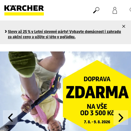
Nákupní košík
Seznam oblíbených produktů
Slevy až 25 % v Letní slevové párty! Vybavte domácnost i zahradu
za akční ceny a užijte si léto v pořádku.