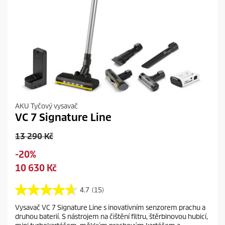
AKU Tyčový vysavač
VC 7 Signature Line
O
13 290 Kč
l
S
-20%
d
a
C
10 630 Kč
p
v
u
r
i
r
4.7
(15)
o
4
n
r
d
.
g
Vysavač VC 7 Signature Line s inovativním senzorem prachu a
e
7
u
druhou baterií. S nástrojem na čištění filtru, štěrbinovou hubicí,
z
n
c