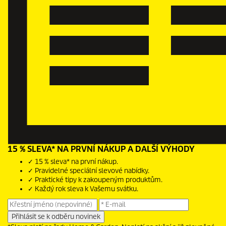
15 % SLEVA* NA PRVNÍ NÁKUP A DALŠÍ VÝHODY
✓ 15 % sleva* na první nákup.
✓ Pravidelné speciální slevové nabídky.
✓ Praktické tipy k zakoupeným produktům.
✓ Každý rok sleva k Vašemu svátku.