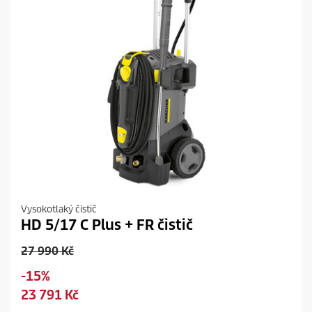
z
í
Vysokotlaký čistič
HD 5/17 C Plus + FR čistič
O
27 990 Kč
l
S
-15%
d
a
C
23 791 Kč
p
v
u
r