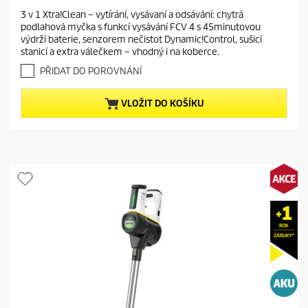
n
r
d
.
g
3 v 1 Xtra!Clean – vytírání, vysávaní a odsávání: chytrá
e
9
u
podlahová myčka s funkcí vysávání FCV 4 s 45minutovou
z
n
c
výdrží baterie, senzorem nečistot Dynamic!Control, sušicí
5
t
t
stanicí a extra válečkem – vhodný i na koberce.
h
p
p
v
PŘIDAT DO POROVNÁNÍ
r
r
ě
o
z
i
VLOŽIT DO KOŠÍKU
d
d
c
i
u
e
č
c
e
t
k
.
p
1
r
8
i
r
c
e
e
c
e
n
z
í