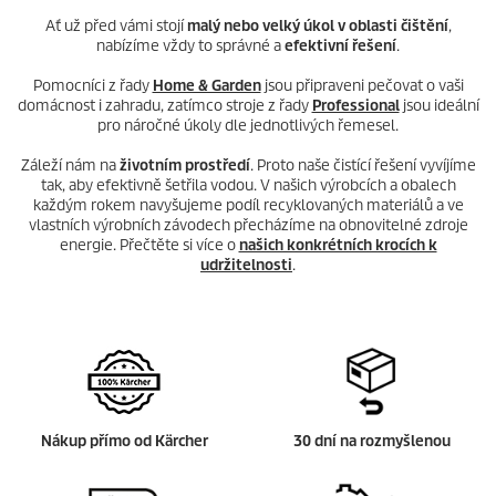
Ať už před vámi stojí
malý nebo velký úkol v oblasti čištění
,
nabízíme vždy to správné a
efektivní řešení
.
Pomocníci z řady
Home & Garden
jsou připraveni pečovat o vaši
domácnost i zahradu, zatímco stroje z řady
Professional
jsou ideální
pro náročné úkoly dle jednotlivých řemesel.
Záleží nám na
životním prostředí
. Proto naše čistící řešení vyvíjíme
tak, aby efektivně šetřila vodou. V našich výrobcích a obalech
každým rokem navyšujeme podíl recyklovaných materiálů a ve
vlastních výrobních závodech přecházíme na obnovitelné zdroje
energie. Přečtěte si více o
našich konkrétních krocích k
udržitelnosti
.
Nákup přímo od Kärcher
30 dní na rozmyšlenou