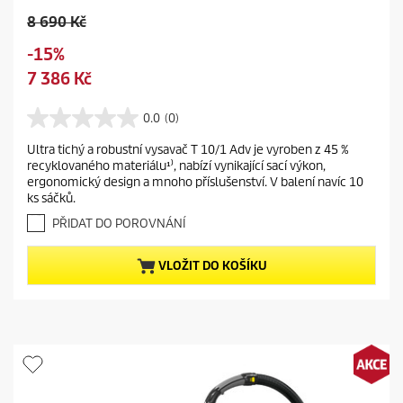
O
8 690 Kč
l
S
-15%
d
a
C
7 386 Kč
p
v
u
r
i
r
0.0
(0)
o
0
n
r
d
.
g
Ultra tichý a robustní vysavač T 10/1 Adv je vyroben z 45 %
e
0
u
recyklovaného materiálu¹⁾, nabízí vynikající sací výkon,
z
n
c
ergonomický design a mnoho příslušenství. V balení navíc 10
5
t
t
ks sáčků.
h
p
p
v
PŘIDAT DO POROVNÁNÍ
r
r
ě
o
z
i
VLOŽIT DO KOŠÍKU
d
d
c
i
u
e
č
c
e
t
k
.
p
r
i