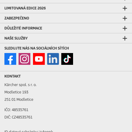
LIMITOVANÁ EDICE 2026
ZABEZPEČENO
DŮLEŽITÉ INFORMACE
NAŠE SLUŽBY
SLEDUJTE NÁS NA SOCIÁLNÍCH SÍTÍCH
KONTAKT
Kärcher spol. s r. o.
Modletice 193
251 01 Modletice
IČO: 48535761
DIČ: CZ48535761
ID datové schránky: ic4eqpk