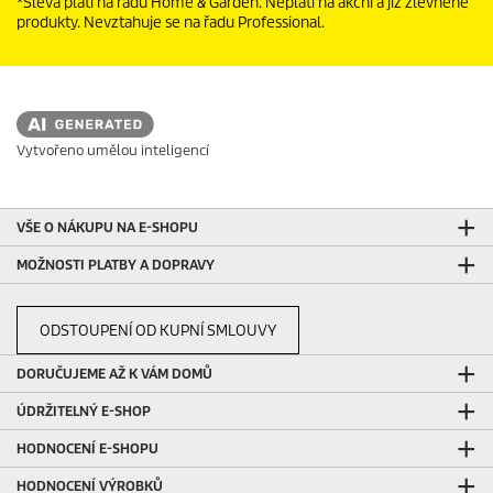
*Sleva platí na řadu Home & Garden. Neplatí na akční a již zlevněné
produkty. Nevztahuje se na řadu Professional.
Vytvořeno umělou inteligencí
VŠE O NÁKUPU NA E-SHOPU
MOŽNOSTI PLATBY A DOPRAVY
ODSTOUPENÍ OD KUPNÍ SMLOUVY
DORUČUJEME AŽ K VÁM DOMŮ
ÚDRŽITELNÝ E-SHOP
HODNOCENÍ E-SHOPU
HODNOCENÍ VÝROBKŮ