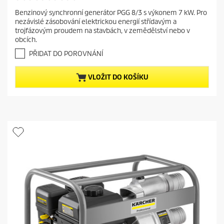
r
.
Benzinový synchronní generátor PGG 8/3 s výkonem 7 kW. Pro
e
0
nezávislé zásobování elektrickou energií střídavým a
z
n
trojfázovým proudem na stavbách, v zemědělství nebo v
5
t
obcích.
h
p
v
PŘIDAT DO POROVNÁNÍ
r
ě
o
z
VLOŽIT DO KOŠÍKU
d
d
i
u
č
c
e
t
k
.
p
r
i
c
e