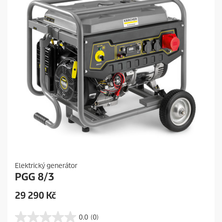
e
Elektrický generátor
PGG 8/3
C
29 290 Kč
u
r
0.0
(0)
0