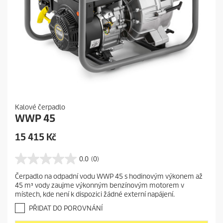
Kalové čerpadlo
WWP 45
C
15 415 Kč
u
r
0.0
(0)
0
r
.
Čerpadlo na odpadní vodu WWP 45 s hodinovým výkonem až
e
0
45 m³ vody zaujme výkonným benzínovým motorem v
z
n
místech, kde není k dispozici žádné externí napájení.
5
t
h
PŘIDAT DO POROVNÁNÍ
p
v