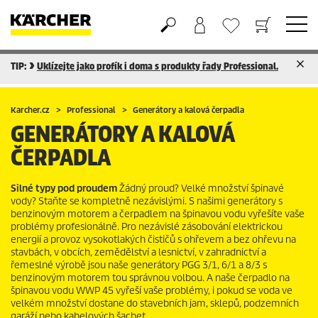
TIP:
Uklízejte jako profík i doma s produkty řady Professional.
Nákupní košík
Seznam oblíbených produktů
Karcher.cz
Professional
Generátory a kalová čerpadla
GENERÁTORY A KALOVÁ
ČERPADLA
Silné typy pod proudem
Žádný proud? Velké množství špinavé
vody? Staňte se kompletně nezávislými. S našimi generátory s
benzinovým motorem a čerpadlem na špinavou vodu vyřešíte vaše
problémy profesionálně. Pro nezávislé zásobování elektrickou
energií a provoz vysokotlakých čističů s ohřevem a bez ohřevu na
stavbách, v obcích, zemědělství a lesnictví, v zahradnictví a
řemeslné výrobě jsou naše generátory PGG 3/1, 6/1 a 8/3 s
benzinovým motorem tou správnou volbou. A naše čerpadlo na
špinavou vodu WWP 45 vyřeší vaše problémy, i pokud se voda ve
velkém množství dostane do stavebních jam, sklepů, podzemních
garáží nebo kabelových šachet.