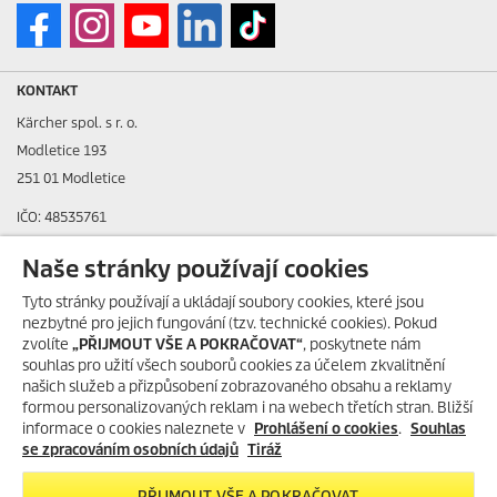
KONTAKT
Kärcher spol. s r. o.
Modletice 193
251 01 Modletice
IČO: 48535761
DIČ: CZ48535761
Naše stránky používají cookies
ID datové schránky: ic4eqpk
Tyto stránky používají a ukládají soubory cookies, které jsou
nezbytné pro jejich fungování (tzv. technické cookies). Pokud
> Tiráž
zvolíte
„PŘIJMOUT VŠE A POKRAČOVAT“
, poskytnete nám
souhlas pro užití všech souborů cookies za účelem zkvalitnění
Zákaznická linka:
+420 323 555 555
našich služeb a přizpůsobení zobrazovaného obsahu a reklamy
E-mail:
info@karcher.cz
formou personalizovaných reklam i na webech třetích stran. Bližší
informace o cookies naleznete v
Prohlášení o cookies
.
Souhlas
Po-Pá: 8-17 hod.
se zpracováním osobních údajů
Tiráž
> Více kontaktů
PŘIJMOUT VŠE A POKRAČOVAT