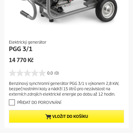
Elektrický generátor
PGG 3/1
C
14 770 Kč
u
r
0.0
(0)
0
r
.
Benzinový synchronní generátor PGG 3/1 s výkonem 2,8 kW,
e
0
bezpečnostními koly a nádrží 15 litrů pro nezávislost na
z
n
externích zdrojích elektrické energie po dobu až 12 hodin.
5
t
h
PŘIDAT DO POROVNÁNÍ
p
v
r
ě
VLOŽIT DO KOŠÍKU
o
z
d
d
i
u