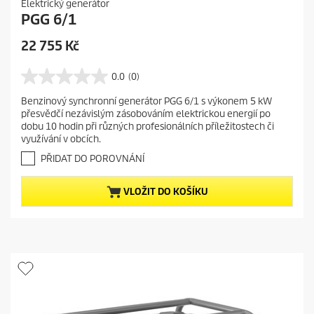
Elektrický generátor
PGG 6/1
C
22 755 Kč
u
r
0.0
(0)
0
r
.
Benzinový synchronní generátor PGG 6/1 s výkonem 5 kW
e
0
přesvědčí nezávislým zásobováním elektrickou energií po
z
n
dobu 10 hodin při různých profesionálních příležitostech či
5
t
využívání v obcích.
h
p
v
PŘIDAT DO POROVNÁNÍ
r
ě
o
z
VLOŽIT DO KOŠÍKU
d
d
i
u
č
c
e
t
k
.
p
r
i
c