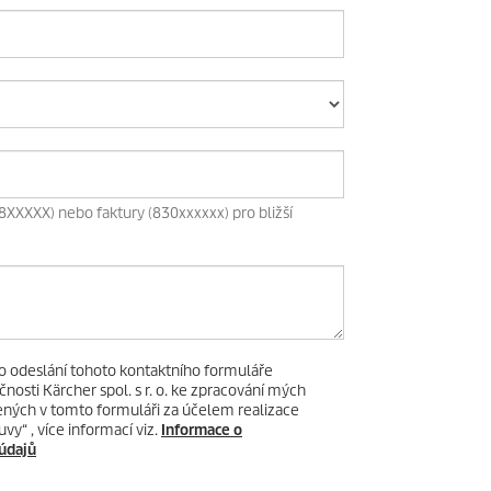
8XXXXX) nebo faktury (830xxxxxx) pro bližší
o odeslání tohoto kontaktního formuláře
čnosti Kärcher spol. s r. o. ke zpracování mých
ných v tomto formuláři za účelem realizace
y“ , více informací viz.
Informace o
údajů