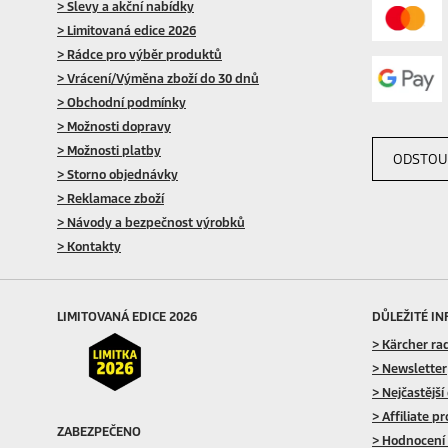
> Slevy a akční nabídky
> Limitovaná edice 2026
> Rádce pro výběr produktů
> Vrácení/Výměna zboží do 30 dnů
> Obchodní podmínky
> Možnosti dopravy
> Možnosti platby
ODSTOU
> Storno objednávky
> Reklamace zboží
> Návody a bezpečnost výrobků
> Kontakty
LIMITOVANÁ EDICE 2026
DŮLEŽITÉ I
> Kärcher ra
> Newsletter
> Nejčastější
> Affiliate p
ZABEZPEČENO
> Hodnocení