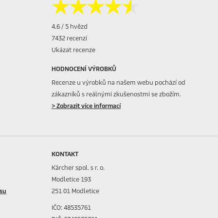
★★★★★
★★★★★
4.6 / 5 hvězd
7432 recenzí
Ukázat recenze
HODNOCENÍ VÝROBKŮ
Recenze u výrobků na našem webu pochází od
zákazníků s reálnými zkušenostmi se zbožím.
> Zobrazit více informací
KONTAKT
Kärcher spol. s r. o.
Modletice 193
isu
251 01 Modletice
IČO: 48535761