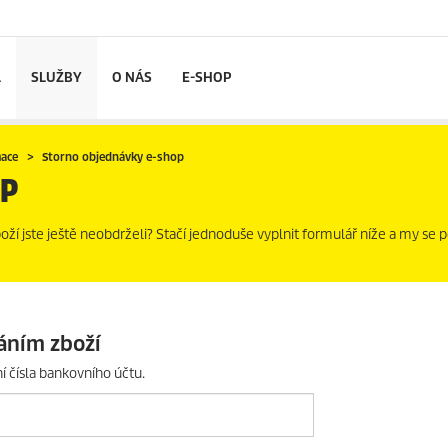
L
SLUŽBY
O NÁS
E-SHOP
mace
Storno objednávky e-shop
OP
zboží jste ještě neobdrželi? Stačí jednoduše vyplnit formulář níže a my se
áním zboží
í čísla bankovního účtu.