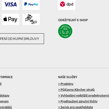
ÚDRŽITELNÝ E-SHOP
PENÍ OD KUPNÍ SMLOUVY
NFORMACE
NAŠE SLUŽBY
dí
> Prodejny
> Půjčovna Kärcher strojů
 dotazy
> Vyhledání nejbližší prodejny/serv
rogram
> Prodloužení záruční lhůty
 výrobků
> Servis pro spotřebitele