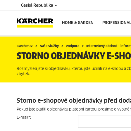
Česká Republika
HOME & GARDEN
PROFESSIONA
Karcher.cz
Naše služby
Podpora
Internetový obchod - infor
STORNO OBJEDNÁVKY E-SH
Rozmysleli jste si objednávku, kterou jste učinili na e-shopu a 
zbytek.
Storno e-shopové objednávky před dod
Pokud jste platili objednávku platební kartou, prosíme o vyplněn
E-mail
*
: