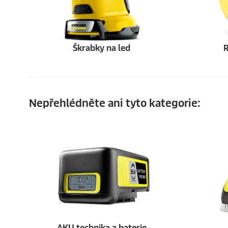
Škrabky na led
R
Nepřehlédněte ani tyto kategorie:
AKU technika a baterie