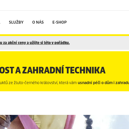
L
SLUŽBY
O NÁS
E-SHOP
 za akční ceny a užijte si léto v pořádku.
NOST A ZAHRADNÍ TECHNIKA
oduktů ze žluto-černého království, která vám
usnadní péči o dům i zahrad