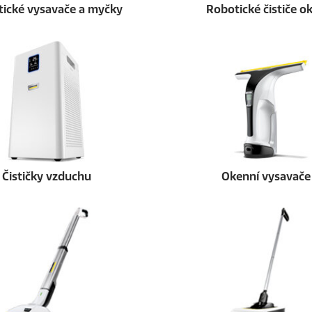
ické vysavače a myčky
Robotické čističe o
Čističky vzduchu
Okenní vysavače