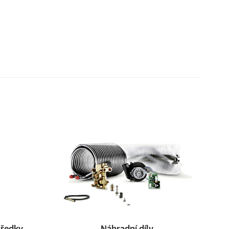
středky
Náhradní díly