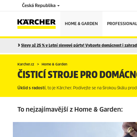
Česká Republika
HOME & GARDEN
PROFESSIONA
Slevy až 25 % v Letní slevové párty! Vybavte domácnost i zahradu
Karcher.cz
Home & Garden
ČISTICÍ STROJE PRO DOMÁC
Úklid s radostí
, to je Kärcher. Podívejte se na širokou škálu pr
To nejzajímavější z Home & Garden: