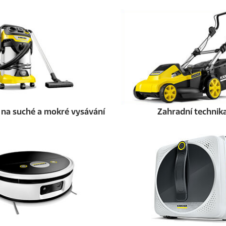
r
e
c
e
n
z
í
 na suché a mokré vysávání
Zahradní technik