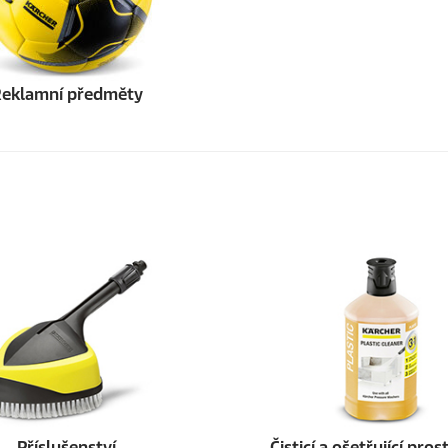
eklamní předměty
Příslušenství
Čisticí a ošetřující pro