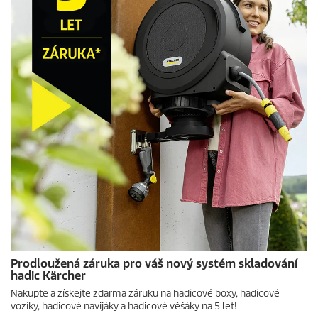
c
e
n
z
í
Prodloužená záruka pro váš nový systém skladování
hadic Kärcher
Nakupte a získejte zdarma záruku na hadicové boxy, hadicové
vozíky, hadicové navijáky a hadicové věšáky na 5 let!