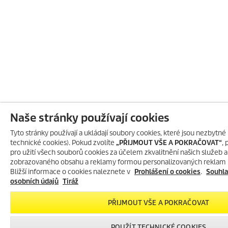
Naše stránky používají cookies
Tyto stránky používají a ukládají soubory cookies, které jsou nezbytné p
technické cookies). Pokud zvolíte
„PŘIJMOUT VŠE A POKRAČOVAT“
,
pro užití všech souborů cookies za účelem zkvalitnění našich služeb 
zobrazovaného obsahu a reklamy formou personalizovaných reklam i 
Bližší informace o cookies naleznete v
Prohlášení o cookies
.
Souhla
osobních údajů
Tiráž
PŘIJMOUT VŠE A POKRAČOVAT
POUŽÍT TECHNICKÉ COOKIES