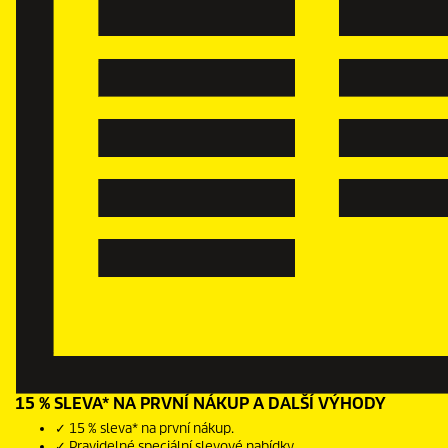
15 % SLEVA* NA PRVNÍ NÁKUP A DALŠÍ VÝHODY
✓ 15 % sleva* na první nákup.
✓ Pravidelné speciální slevové nabídky.