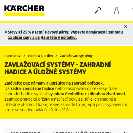
Nákupní košík
Seznam oblíbených produktů
Slevy až 25 % v Letní slevové párty! Vybavte domácnost i zahradu
za akční ceny a užijte si léto v pořádku.
Karcher.cz
Home & Garden
Zavlažovací systémy
ZAVLAŽOVACÍ SYSTÉMY - ZAHRADNÍ
HADICE A ÚLOŽNÉ SYSTÉMY
Zalévejte bez námahy a udržujte na zahradě pořádek.
Už
žádné zamotané hadice
nebo zakopávání o překážky. Naše
zahradní hadice vynikají
vysokou
flexibilitou
a
dlouhou
životností
,
zatímco praktické držáky a navíjecí boxy zajistí jejich snadné a
úhledné uložení. Dopřejte své zahradě tu nejlepší péči s vybavením,
které se snadno ovládá a šetří váš čas.