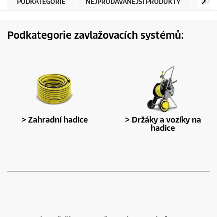
PODKATEGORIE
NEJPRODÁVANĚJŠÍ PRODUKTY
PRO
Podkategorie zavlažovacích systémů:
> Zahradní hadice
> Držáky a vozíky na
hadice