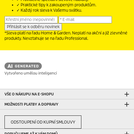
✓ Praktické tipy k zakoupeným produktům.
✓ Každý rok sleva k Vašemu svátku.
*Sleva platí na řadu Home & Garden. Neplatí na akční a již zlevněné
produkty. Nevztahuje se na řadu Professional.
Vytvořeno umělou inteligencí
VŠE O NÁKUPU NA E-SHOPU
MOŽNOSTI PLATBY A DOPRAVY
ODSTOUPENÍ OD KUPNÍ SMLOUVY
DORUČUJEME AŽ K VÁM DOMŮ