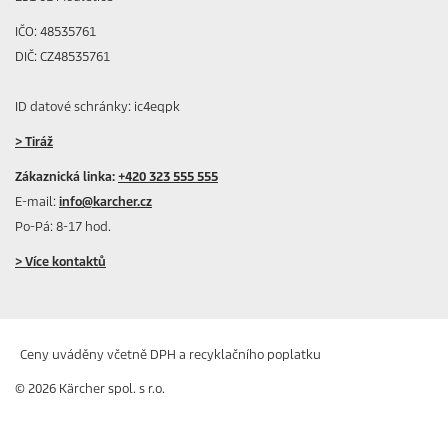
IČO: 48535761
DIČ: CZ48535761
ID datové schránky: ic4eqpk
> Tiráž
Zákaznická linka:
+420 323 555 555
E-mail:
info@karcher.cz
Po-Pá: 8-17 hod.
> Více kontaktů
Ceny uváděny včetně DPH a recyklačního poplatku
© 2026 Kärcher spol. s r.o.