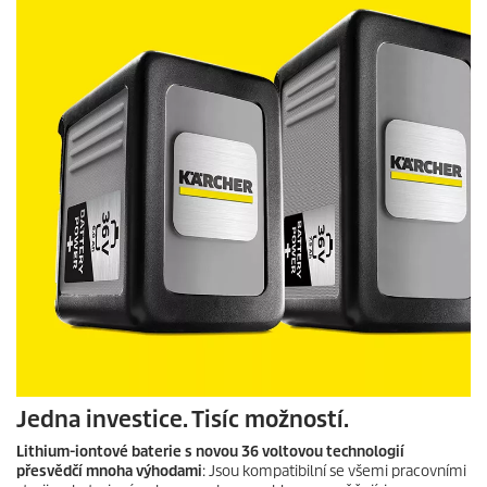
f
0
s
e
c
o
n
d
s
Jedna investice. Tisíc možností.
Lithium-iontové baterie s novou 36 voltovou technologií
přesvědčí mnoha výhodami
: Jsou kompatibilní se všemi pracovními