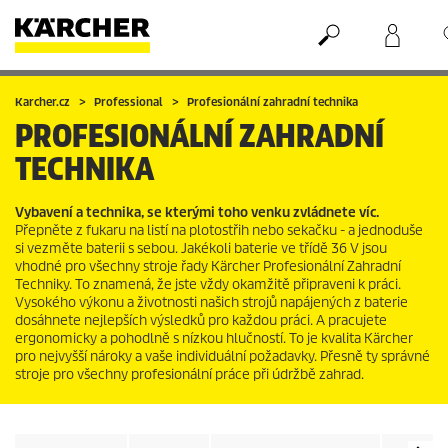
Nákupní košík
Seznam oblíbených produktů
Karcher.cz
Professional
Profesionální zahradní technika
PROFESIONÁLNÍ ZAHRADNÍ
TECHNIKA
Vybavení a technika, se kterými toho venku zvládnete víc.
Přepněte z fukaru na listí na plotostřih nebo sekačku - a jednoduše
si vezměte baterii s sebou. Jakékoli baterie ve třídě 36 V jsou
vhodné pro všechny stroje řady Kärcher Profesionální Zahradní
Techniky. To znamená, že jste vždy okamžitě připraveni k práci.
Vysokého výkonu a životnosti našich strojů napájených z baterie
dosáhnete nejlepších výsledků pro každou práci. A pracujete
ergonomicky a pohodlně s nízkou hlučností. To je kvalita Kärcher
pro nejvyšší nároky a vaše individuální požadavky. Přesně ty správné
stroje pro všechny profesionální práce při údržbě zahrad.