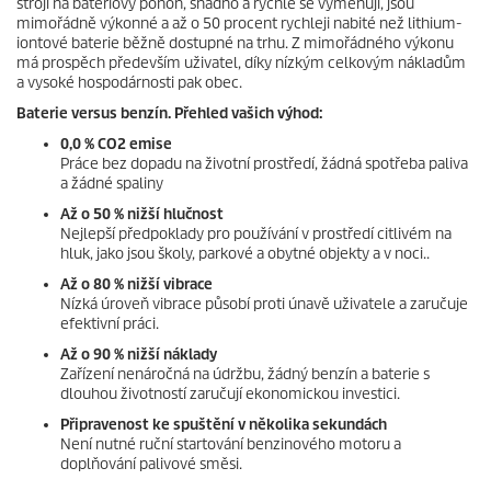
stroji na bateriový pohon, snadno a rychle se vyměňují, jsou
mimořádně výkonné a až o 50 procent rychleji nabité než lithium-
iontové baterie běžně dostupné na trhu. Z mimořádného výkonu
má prospěch především uživatel, díky nízkým celkovým nákladům
a vysoké hospodárnosti pak obec.
Baterie versus benzín. Přehled vašich výhod:
0,0 % CO2 emise
Práce bez dopadu na životní prostředí, žádná spotřeba paliva
a žádné spaliny
Až o 50 % nižší hlučnost
Nejlepší předpoklady pro používání v prostředí citlivém na
hluk, jako jsou školy, parkové a obytné objekty a v noci..
Až o 80 % nižší vibrace
Nízká úroveň vibrace působí proti únavě uživatele a zaručuje
efektivní práci.
Až o 90 % nižší náklady
Zařízení nenáročná na údržbu, žádný benzín a baterie s
dlouhou životností zaručují ekonomickou investici.
Připravenost ke spuštění v několika sekundách
Není nutné ruční startování benzinového motoru a
doplňování palivové směsi.