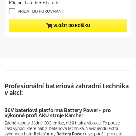
z
n
Kärcher baterie + + baterie.
5
t
h
PŘIDAT DO POROVNÁNÍ
p
v
r
ě
VLOŽIT DO KOŠÍKU
o
z
d
d
i
u
č
c
e
t
k
.
p
r
i
c
Profesionální bateriová zahradní technika
e
v akci:
36V bateriová platforma Battery Power+ pro
výkonné profi AKU stroje Kärcher
Žádné kabely, žádné CO2 emise, nižší hluk a vibrace. To pouze
část výhod, které nabízí bateriová technika. Navíc jendu extra
výkonnou baterii platformy
Battery Power+
lze použít pro celé