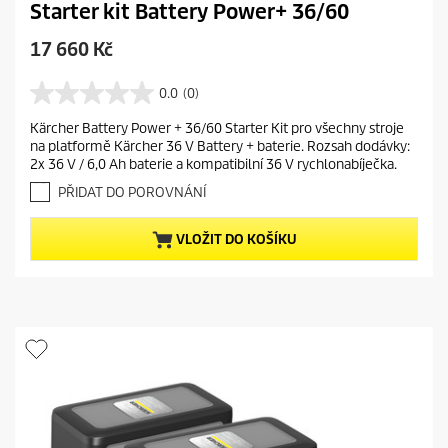
Starter kit Battery Power+ 36/60
C
17 660 Kč
u
r
0.0
(0)
0
r
.
Kärcher Battery Power + 36/60 Starter Kit pro všechny stroje
e
0
na platformě Kärcher 36 V Battery + baterie. Rozsah dodávky:
z
n
2x 36 V / 6,0 Ah baterie a kompatibilní 36 V rychlonabíječka.
5
t
h
PŘIDAT DO POROVNÁNÍ
p
v
r
ě
VLOŽIT DO KOŠÍKU
o
z
d
d
i
u
č
c
e
t
k
.
p
r
i
c
e