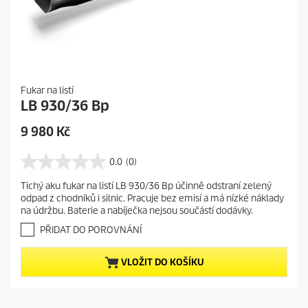
Fukar na listí
LB 930/36 Bp
C
9 980 Kč
u
r
0.0
(0)
0
r
.
Tichý aku fukar na listí LB 930/36 Bp účinně odstraní zelený
e
0
odpad z chodníků i silnic. Pracuje bez emisí a má nízké náklady
z
n
na údržbu. Baterie a nabíječka nejsou součástí dodávky.
5
t
h
PŘIDAT DO POROVNÁNÍ
p
v
r
ě
VLOŽIT DO KOŠÍKU
o
z
d
d
i
u
č