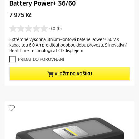
Battery Power+ 36/60
C
7 975 Kč
u
r
0.0
(0)
0
r
.
Extrémně výkonná lithium-iontová baterie Power+ 36 V s
e
0
kapacitou 6,0 Ah pro dlouhodobou dobu provozu. S inovativní
z
n
Real Time Technologií a LCD displejem.
5
t
h
PŘIDAT DO POROVNÁNÍ
p
v
r
ě
VLOŽIT DO KOŠÍKU
o
z
d
d
i
u
č
c
e
t
k
.
p
r
i
c
e