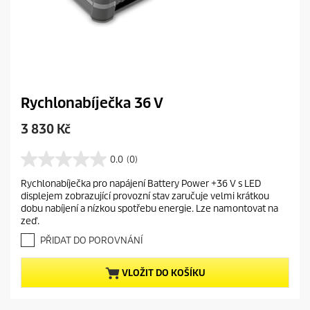
Rychlonabíječka 36 V
C
3 830 Kč
u
r
0.0
(0)
0
r
.
Rychlonabíječka pro napájení Battery Power +36 V s LED
e
0
displejem zobrazující provozní stav zaručuje velmi krátkou
z
n
dobu nabíjení a nízkou spotřebu energie. Lze namontovat na
5
t
zeď.
h
p
v
PŘIDAT DO POROVNÁNÍ
r
ě
o
z
VLOŽIT DO KOŠÍKU
d
d
i
u
č