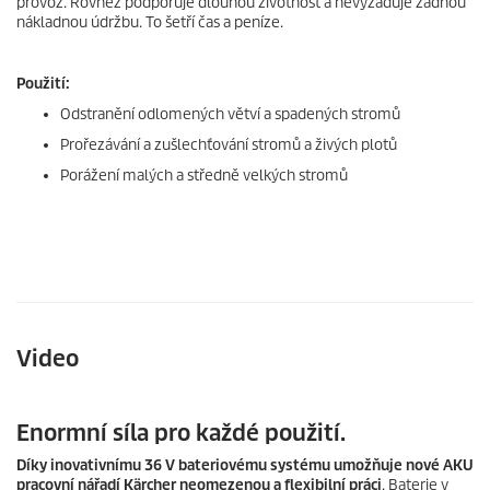
provoz. Rovněž podporuje dlouhou životnost a nevyžaduje žádnou
nákladnou údržbu. To šetří čas a peníze.
Použití:
Odstranění odlomených větví a spadených stromů
Prořezávání a zušlechťování stromů a živých plotů
Porážení malých a středně velkých stromů
Video
Enormní síla pro každé použití.
Díky inovativnímu 36 V bateriovému systému umožňuje nové AKU
pracovní nářadí Kärcher neomezenou a flexibilní práci
. Baterie v