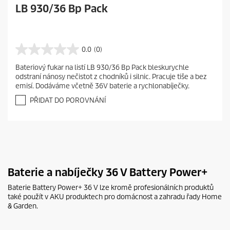
LB 930/36 Bp Pack
0.0
(0)
0
.
Bateriový fukar na listí LB 930/36 Bp Pack bleskurychle
0
odstraní nánosy nečistot z chodníků i silnic. Pracuje tiše a bez
z
emisí. Dodáváme včetně 36V baterie a rychlonabíječky.
5
h
PŘIDAT DO POROVNÁNÍ
v
ě
z
d
i
č
e
Baterie a nabíječky 36 V Battery Power+
k
.
Baterie Battery Power+ 36 V lze kromě profesionálních produktů
také použít v AKU produktech pro domácnost a zahradu řady Home
& Garden.