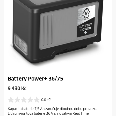
Battery Power+ 36/75
C
9 430 Kč
u
r
0.0
(0)
0
r
.
Kapacita baterie 7,5 Ah zaručuje dlouhou dobu provozu.
e
0
Lithium-iontová baterie 36 V s inovativní Real Time
z