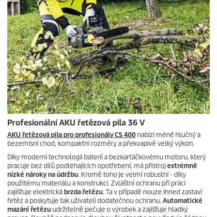
Profesionální AKU řetězová pila 36 V
AKU řetězová pila pro profesionály CS 400
nabízí méně hlučný a
bezemisní chod, kompaktní rozměry a překvapivě velký výkon.
Díky moderní technologii baterií a bezkartáčkovému motoru, který
pracuje bez dílů podléhajících opotřebení, má přístroj
extrémně
nízké nároky na údržbu
. Kromě toho je velmi robustní - díky
použitému materiálu a konstrukci. Zvláštní ochranu při práci
zajišťuje elektrická
brzda řetězu
. Ta v případě nouze ihned zastaví
řetěz a poskytuje tak uživateli dodatečnou ochranu.
Automatické
mazání řetězu
udržitelně pečuje o výrobek a zajišťuje hladký