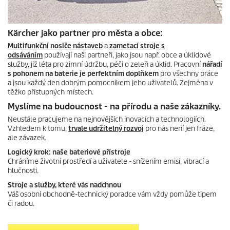
Kärcher jako partner pro města a obce:
Multifunkční nosiče nástaveb
a
zametací stroje s
odsáváním
používají naši partneři, jako jsou např. obce a úklidové
služby, již léta pro zimní údržbu, péči o zeleň a úklid. Pracovní
nářadí
s pohonem na baterie je perfektním doplňkem
pro všechny práce
a jsou každý den dobrým pomocníkem jeho uživatelů. Zejména v
těžko přístupných místech.
Myslíme na budoucnost - na přírodu a naše zákazníky.
Neustále pracujeme na nejnovějších inovacích a technologiích.
Vzhledem k tomu,
trvale udržitelný rozvoj
pro nás není jen fráze,
ale závazek.
Logický krok: naše bateriové přístroje
Chráníme životní prostředí a uživatele - snížením emisí, vibrací a
hlučnosti.
Stroje a služby, které vás nadchnou
Váš osobní obchodně-technický poradce vám vždy pomůže tipem
či radou.