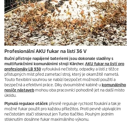
Profesionální AKU fukar na listí 36 V
Ruční přístroje napájené bateriemi jsou dokonale sladěny s
multifunkčními komunálními stroji Kärcher.
AKU fukar na listí pro
profesionály LB 930
vyfoukává nečistoty, odpadky a listí z těžce
přístupných míst před zametací stroj, který je okamžitě nametá.
Touto flexibilní souhrou se nabízí bezpočet možností použití a
bezpečná a efektivní práce. Díky dvoumístné kabině u
komunálního
nosiče nástaveb
mohou oba pracovníci pohodlně jet na další místo
úklidu.
Plynulá regulace otáček
přesně reguluje rychlost foukání a tak je
možné fukar použít pro každou příležitos. Proti pevně ulpívajícím
nečistotám stačí stisknout jen Turbo tlačítko. Pouhým jedním
stisknutím dosáhne fukar maximálního výkonu.