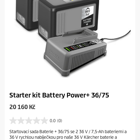
Starter kit Battery Power+ 36/75
C
20 160 Kč
u
r
0.0
(0)
0
r
.
Startovací sada Baterie + 36/75 se 2 36 V / 7,5-Ah bateriemi a
e
0
36 V rychlou nabíječkou pro naše 36 V Kärcher baterie a