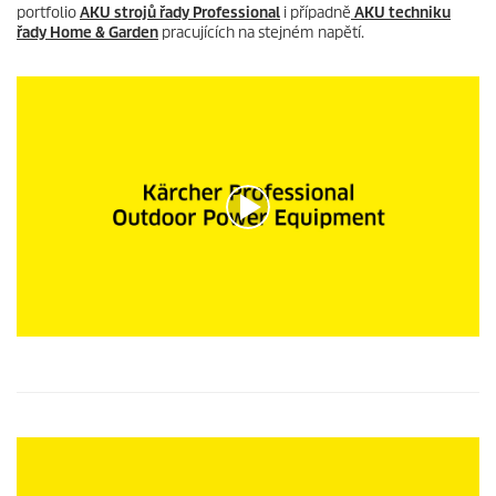
portfolio
AKU strojů řady Professional
i případně
AKU techniku
řady Home & Garden
pracujících na stejném napětí.
0
s
e
c
o
n
d
s
o