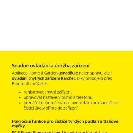
0
s
e
Snadné ovládání a údržba zařízení
c
o
Aplikace Home & Garden
usnadňuje
nejen správu, ale i
n
ovládání chytrých
zařízení
Kärcher
. Díky propojení přes
d
Bluetooth můžete:
s
o
registrovat chytrá zařízení,
f
upravovat nastavení přímo z telefonu,
0
přenášet doporučená nastavení tlaku pro specifické
s
čisticí úkoly přímo do zařízení.
e
c
o
Pokročilé funkce pro čističe tvrdých podlah a tlakové
n
myčky
d
FC 8 Smart Signature Line
: Upravte prostřednictvím