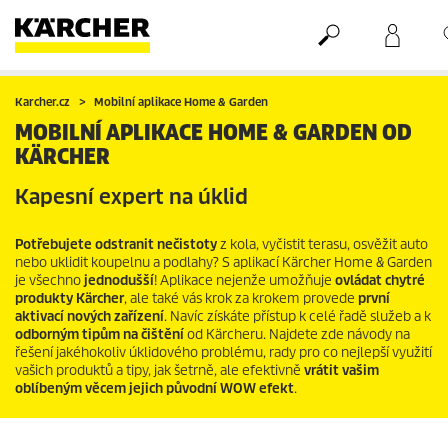
Nákupní košík
Seznam oblíbených produktů
Karcher.cz
Mobilní aplikace Home & Garden
MOBILNÍ APLIKACE HOME & GARDEN OD
KÄRCHER
Kapesní expert na úklid
Potřebujete odstranit nečistoty
z kola, vyčistit terasu, osvěžit auto
nebo uklidit koupelnu a podlahy? S aplikací Kärcher Home & Garden
je všechno
jednodušší
! Aplikace nejenže umožňuje
ovládat chytré
produkty Kärcher
, ale také vás krok za krokem provede
první
aktivací nových zařízení
. Navíc získáte přístup k celé řadě služeb a k
odborným tipům na čištění
od Kärcheru. Najdete zde návody na
řešení jakéhokoliv úklidového problému, rady pro co nejlepší využití
vašich produktů a tipy, jak šetrně, ale efektivně
vrátit vašim
oblíbeným věcem jejich původní WOW efekt
.