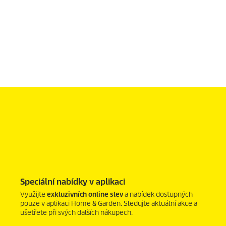
0
s
e
c
o
n
d
s
o
f
0
s
Speciální nabídky v aplikaci
e
Využijte
exkluzivních online slev
a nabídek dostupných
c
o
pouze v aplikaci Home & Garden. Sledujte aktuální akce a
n
ušetřete při svých dalších nákupech.
d