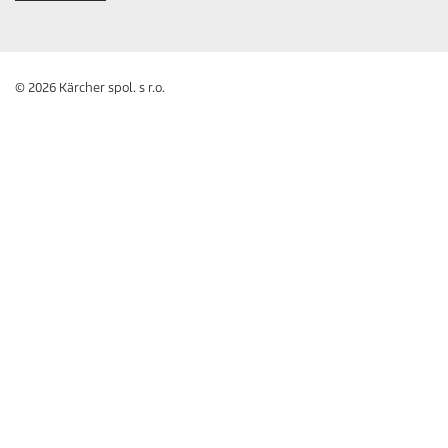
© 2026 Kärcher spol. s r.o.