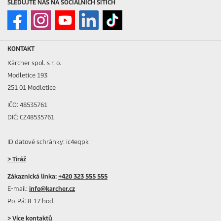
SLEDUJTE NÁS NA SOCIÁLNÍCH SÍTÍCH
KONTAKT
Kärcher spol. s r. o.
Modletice 193
251 01 Modletice
IČO: 48535761
DIČ: CZ48535761
ID datové schránky: ic4eqpk
> Tiráž
Zákaznická linka:
+420 323 555 555
E-mail:
info@karcher.cz
Po-Pá: 8-17 hod.
> Více kontaktů