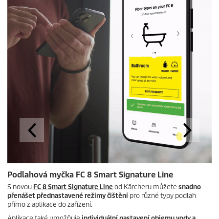
o
n
d
s
Podlahová myčka FC 8 Smart Signature Line
S novou
FC 8 Smart Signature Line
od Kärcheru můžete
snadno
přenášet přednastavené režimy čištění
pro různé typy podlah
přímo z aplikace do zařízení.
Aplikace také umožňuje
individuální nastavení objemu vody a