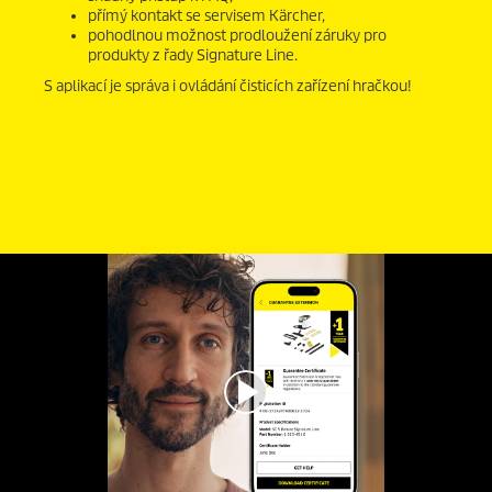
přímý kontakt se servisem Kärcher,
pohodlnou možnost prodloužení záruky pro
produkty z řady Signature Line.
S aplikací je správa i ovládání čisticích zařízení hračkou!